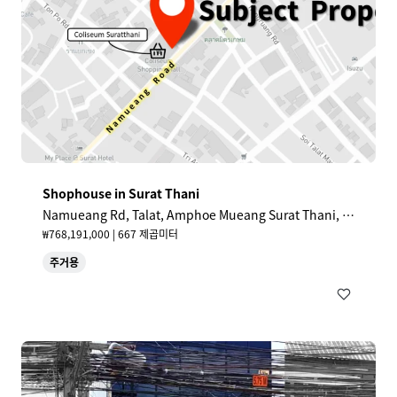
Shophouse in Surat Thani
Namueang Rd, Talat, Amphoe Mueang Surat Thani, S
urat Thani 84000, Thailand
₩768,191,000 | 667 제곱미터
주거용