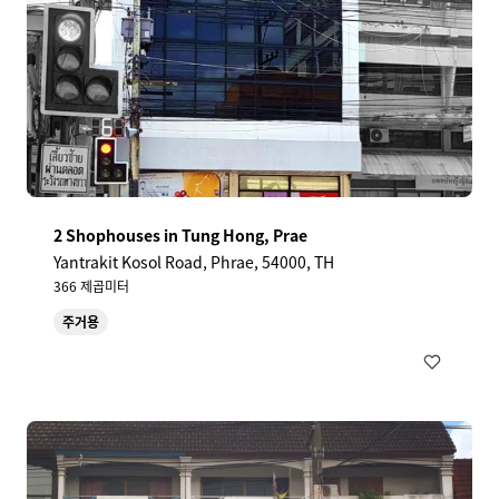
2 Shophouses in Tung Hong, Prae
Yantrakit Kosol Road, Phrae, 54000, TH
366 제곱미터
주거용