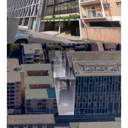
Wales Hospital, Sydney Children’s Hospital and
Royal Hospital for Women
Highly accessible and well-connected location,
with excellent public transport amenity, only a
250m* stroll to the UNSW Light Rail stop and
multiple local bus stops
Strategically located within the tightly held and
premium Eastern Suburbs location, 6km* from
both Sydney CBD and Sydney Airport
Surrounded by an abundance of leisure and
lifestyle amenity, including Sydney’s Centennial
Park and five premium golf courses nearby, with
two being ranked in Australia’s top 20
* Approximate
229 Anzac Parade is being offered For Sale by Private
Treaty