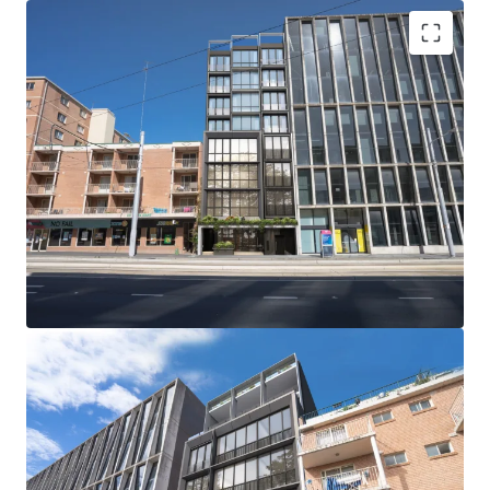
Rare DA approval, providing the opportunity to
develop a boutique luxury building, comprising 16
oversized apartments and ground floor retail
Approved NSA of 1,628 sqm* on a near level 506
sqm* site with two street frontages
Optimal position within the heart of the
Kensington Town Centre, a corridor undergoing
significant transformation and poised for
sustained future growth
Within immediate proximity to leading education
facilities, directly opposite University of New
South Wales and 800m* to National Institute of
Dramatic Art
Underpinned by the Randwick Health and
Innovation Precinct which houses The Prince of