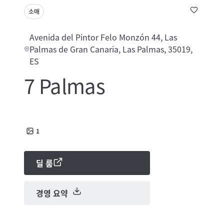
소매
Avenida del Pintor Felo Monzón 44, Las
Palmas de Gran Canaria, Las Palmas, 35019,
ES
7 Palmas
1
딜 룸
경영 요약