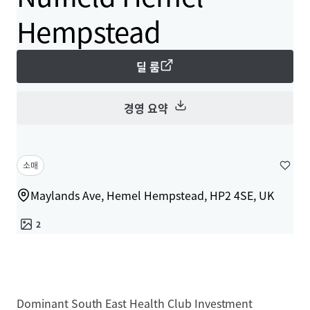
Hempstead
딜 룸
경영 요약
소매
Maylands Ave, Hemel Hempstead, HP2 4SE, UK
2
Dominant South East Health Club Investment