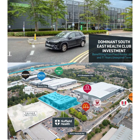
- Purpose built 37,908 sq. ft health club, with no
premium fitness club competition in the immediate
area
- Situated in a prominent trading position on
Maylands Avenue within Hemel Hempstead
Industrial Estate, approximately 2 miles east of
Hemel Hempstead town centre
- Large catchment of 250,378 people within a 15-
minute drive time
- Leisure offering includes: large gym, swimming
pool, crèche and member’s café with 285 dedicated
car parking spaces
-
Let to Nuffield Health, the UK’s largest healthcare
charity, with an
unexpired term of 11 years
- Passing rent of £618,202 per annum, equating to
£16.31 per sq. ft
- Lease benefits from fixed rental uplifts, rising to
£716,665 in August 2026 and £830,811 in August 2031