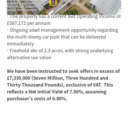
- The
site also includes a multi-storey car park
arranged across 3 floors, with a total of 442 spaces
- The property has a current Net Operating Income of
£587,172 per annum
- Ongoing asset management opportunity regarding
the multi-storey car park that can be delivered
immediately
- Freehold site of 2.3 acres, with strong underlying
alternative use value
We have been instructed to seek offers in excess of
£7,330,000 (Seven Million, Three Hundred and
Thirty Thousand Pounds), exclusive of VAT. This
reflects a Net Initial Yield of 7.50%, assuming
purchaser’s costs of 6.80%.