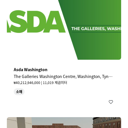
Asda Washington
The Galleries Washington Centre, Washington, Tyne
& Wear, NE38 7NF, UK
₩40,212,946,000 | 11,019 제곱미터
소매