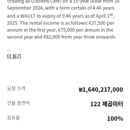
(trading as O’Briens Café) on a 10-year lease from 16
September 2024, with a term certain of 4.46 years
st
and a WAULT to expiry of 9.46 years as of April 1
,
2025. The rental income is as follows: €37,500 per
annum in the first year, €75,000 per annum in the
second year and €82,000 from year three onwards.
...
The unit is ideally located in the biggest shopping
더 읽기
centre in Tallaght, a southwest suburb of Dublin, with
a significant catchment area. The property is easily
accessible by numerous ways of transport including
the Luas Red Line, which stops directly outside the
Centre as well as ample Dublin bus routes. The M50,
요청 가격
₩1,640,217,000
Dublin’s main motorway, is 2.5 km to the east.
건물 총면적
122 제곱미터
The Square is home to over 160 retail units and
restaurants and a 13-screen cinema across 575,000
점유율
100%
sq. ft. of space. Anchor tenants include Tesco, Dunnes
Stores, Penneys and JD Sports.