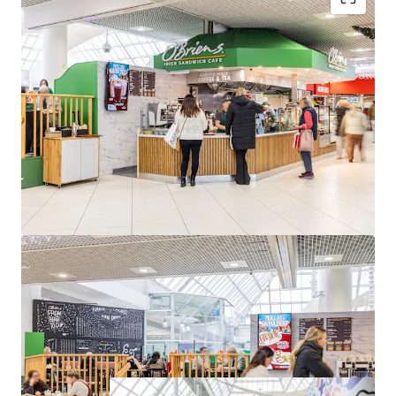
Modern open plan café unit extending to
approximately 1,310 sq. ft. (122 sq. m.) NIA
Occupied by O’Briens Café franchise on a 10-year
lease from 2024
Passing rent of €82,000 per annum from year 3
onwards
Located in The Square Shopping Centre, Tallaght
st
WAULT of 4.46 to expiry as of April 1
, 2025