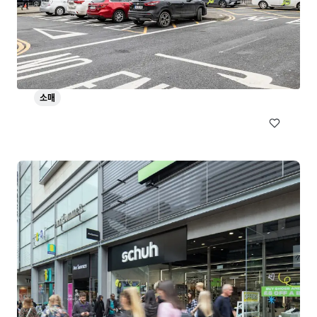
Edward Square, Galway
Barrack Lane, Galway, Co. GALWAY, H91 KT99, IE
₩14,761,949,000 | 2,315 제곱미터
소매