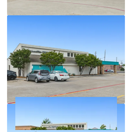
Densely populated with over 326,939 residents in a
5-mile radius
Texas has no state personal income taxes
Average household income of $145K+ within a 5-
mile radius
On intersection of highly trafficked W Parker Rd
and Alma Dr with exposure to over 46,900+ VPD