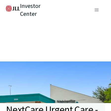
Investor
Center
NextCare Urgent Care -