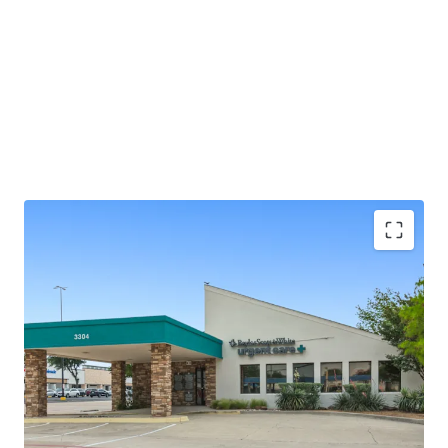
±2.0 years of lease term remaining
Absolute NNN - ZERO landlord responsibilities
Baylor Scott & White is the largest not-for-profit
health system in Texas, serving 3M+ patients
annually
25+ years of operating history at this location
Outparcel to a shopping center