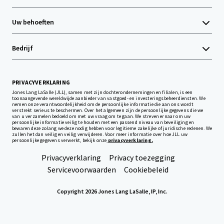
Uw behoeften
Bedrijf
PRIVACYVERKLARING
Jones Lang LaSalle (JLL), samen met zijn dochterondernemingen en filialen, is een
toonaangevende wereldwijde aanbieder van vastgoed- en investeringsbeheerdiensten. We
nemen onze verantwoordelijkheid om de persoonlijke informatie die aan ons wordt
verstrekt serieus te beschermen. Over het algemeen zijn de persoonlijke gegevens die we
van u verzamelen bedoeld om met uw vraag om te gaan. We streven ernaar om uw
persoonlijke informatie veilig te houden met een passend niveau van beveiliging en
bewaren deze zolang we deze nodig hebben voor legitieme zakelijke of juridische redenen. We
zullen het dan veilig en veilig verwijderen. Voor meer informatie over hoe JLL uw
persoonlijke gegevens verwerkt, bekijk onze
privacyverklaring.
Privacyverklaring
Privacy toezegging
Servicevoorwaarden
Cookiebeleid
Copyright 2026 Jones Lang LaSalle, IP, Inc.