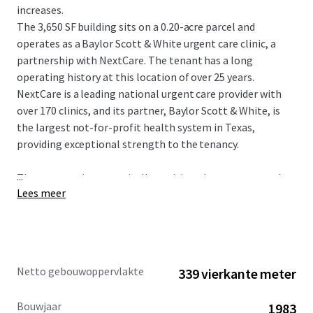
increases.
The 3,650 SF building sits on a 0.20-acre parcel and
operates as a Baylor Scott & White urgent care clinic, a
partnership with NextCare. The tenant has a long
operating history at this location of over 25 years.
NextCare is a leading national urgent care provider with
over 170 clinics, and its partner, Baylor Scott & White, is
the largest not-for-profit health system in Texas,
providing exceptional strength to the tenancy.
...
The property is strategically positioned as an outparcel to
Lees meer
a shopping center at the intersection of W Parker Road
and Alma Drive, with exposure to more than 46,900
vehicles per day. The site serves a dense and affluent
market in Plano, a premier city within the Dallas-Fort
Worth Metroplex. The immediate area boasts a
Netto gebouwoppervlakte
339 vierkante meter
population of over 326,939 residents and an impressive
average household income of $145,899 within a five-mile
Bouwjaar
1983
radius.