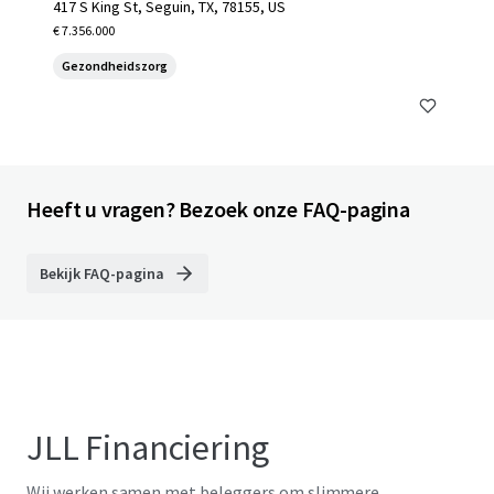
417 S King St, Seguin, TX, 78155, US
€ 7.356.000
Gezondheidszorg
Heeft u vragen? Bezoek onze FAQ-pagina
Bekijk FAQ-pagina
JLL Financiering
Wij werken samen met beleggers om slimmere