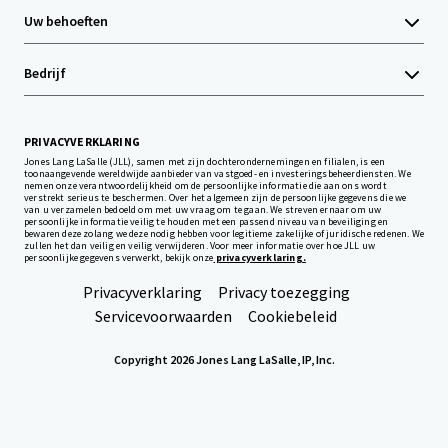
Uw behoeften
Bedrijf
PRIVACYVERKLARING
Jones Lang LaSalle (JLL), samen met zijn dochterondernemingen en filialen, is een
toonaangevende wereldwijde aanbieder van vastgoed- en investeringsbeheerdiensten. We
nemen onze verantwoordelijkheid om de persoonlijke informatie die aan ons wordt
verstrekt serieus te beschermen. Over het algemeen zijn de persoonlijke gegevens die we
van u verzamelen bedoeld om met uw vraag om te gaan. We streven ernaar om uw
persoonlijke informatie veilig te houden met een passend niveau van beveiliging en
bewaren deze zolang we deze nodig hebben voor legitieme zakelijke of juridische redenen. We
zullen het dan veilig en veilig verwijderen. Voor meer informatie over hoe JLL uw
persoonlijke gegevens verwerkt, bekijk onze
privacyverklaring.
Privacyverklaring
Privacy toezegging
Servicevoorwaarden
Cookiebeleid
Copyright 2026 Jones Lang LaSalle, IP, Inc.