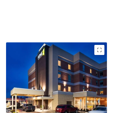
Assumable Debt:
the offering includes a highly attractive
in-place USDA loan at a
5.2% rate with a long runway on the term (2031)
Excellent Condition
: the Hotel is newer vintage (2019
build) and will require a
minimal change of ownership PIP