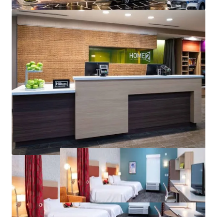
rd
3
Party Managed:
the Hotel is currently operated by a
rd
3
party mgmt. company
offering exceptional upside to drive cash flow