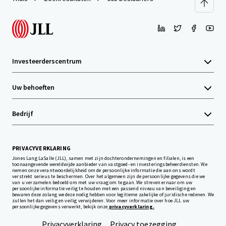
Investeerderscentrum
Uw behoeften
Bedrijf
PRIVACYVERKLARING
Jones Lang LaSalle (JLL), samen met zijn dochterondernemingen en filialen, is een
toonaangevende wereldwijde aanbieder van vastgoed- en investeringsbeheerdiensten. We
nemen onze verantwoordelijkheid om de persoonlijke informatie die aan ons wordt
verstrekt serieus te beschermen. Over het algemeen zijn de persoonlijke gegevens die we
van u verzamelen bedoeld om met uw vraag om te gaan. We streven ernaar om uw
persoonlijke informatie veilig te houden met een passend niveau van beveiliging en
bewaren deze zolang we deze nodig hebben voor legitieme zakelijke of juridische redenen. We
zullen het dan veilig en veilig verwijderen. Voor meer informatie over hoe JLL uw
persoonlijke gegevens verwerkt, bekijk onze
privacyverklaring.
Privacyverklaring
Privacy toezegging