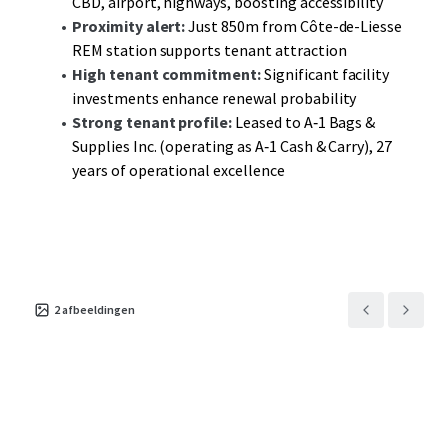
CBD, airport, highways, boosting accessibility
avenues for enhanced returns.
Proximity alert:
Just 850m from Côte-de-Liesse
REM station supports tenant attraction
High tenant commitment:
Significant facility
investments enhance renewal probability
Strong tenant profile:
Leased to A‑1 Bags &
Supplies Inc. (operating as A‑1 Cash & Carry), 27
years of operational excellence
2
afbeeldingen