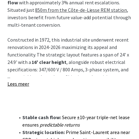
flow
with approximately 3% annual rent escalations.
Situated just
850m from the Côte-de-Liesse REM station
,
investors benefit from future value-add potential through
multi-tenant conversion.
Constructed in 1972, this industrial site underwent recent
renovations in 2024-2026 maximizing its appeal and
functionality. The strategic layout features a span of 24' x
24.9' with a
16' clear height
, alongside robust electrical
specifications: 347/600 V / 800 Amps, 3-phase system, and
...
wet sprinklers throughout. Shipping and receiving are
Lees meer
facilitated by
3 truck-level
and
5 drive-in bays
,
complemented by 42 parking stalls within the expansive
96,884 sq ft land area.
The investment thesis focuses on
long-term income
Stable cash flow:
Secure ±10-year triple-net lease
stability
through a committed tenant, A-1 Cash & Carry,
ensures
predictable returns
with extensive industry experience. Additionally, future
Strategic location:
Prime Saint-Laurent area near
conversion potential into a multi-tenant facility opens