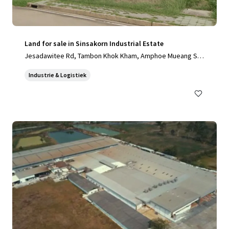
Land for sale in Sinsakorn Industrial Estate
Jesadawitee Rd, Tambon Khok Kham, Amphoe Mueang Sa
mut Sakhon, Chang Wat Samut Sakhon 74000, Thailand, Ta
Industrie & Logistiek
mbon Khok Kham, Samut Sakhon, 74000, TH