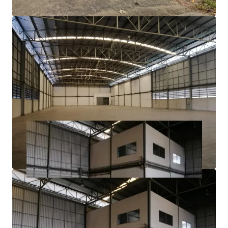
3 phase electric power​
Ample parking area
21.7 km. to Suvarnabhumi Airport
1.6 km. to Teparak Interchange