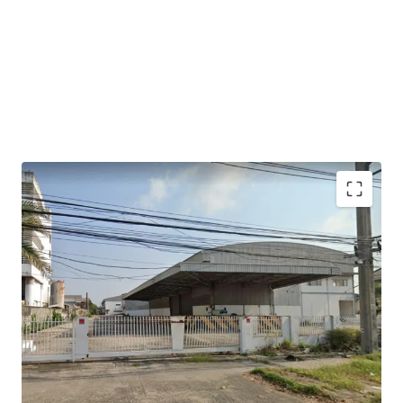
2 warehouse buildings.
Gross useable area is approximately 7,220 sqm
Building 1: warehouse area 2,360 sqm + office 120 sqm.
Building 2: warehouse area 4,284 sqm + office 168 sqm.
Floor loading : 3 Tons/sqm.​
Ceiling height : 9 -12 m.​
Loading bays width : 5.5 m.​