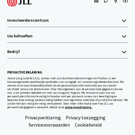
Investeerderscentrum
Uw behoeften
Bedrijf
PRIVACYVERKLARING
Jones Lang LaSalle (JLL), samen met zijn dochterondernemingen en filialen, is een
toonaangevende wereldwijde aanbieder van vastgoed- en investeringsbeheerdiensten. We
nemen onze verantwoordelijkheid om de persoonlijke informatie die aan ons wordt
verstrekt serieus te beschermen. Over het algemeen zijn de persoonlijke gegevens die we
van u verzamelen bedoeld om met uw vraag om te gaan. We streven ernaar om uw
persoonlijke informatie veilig te houden met een passend niveau van beveiliging en
bewaren deze zolang we deze nodig hebben voor legitieme zakelijke of juridische redenen. We
zullen het dan veilig en veilig verwijderen. Voor meer informatie over hoe JLL uw
persoonlijke gegevens verwerkt, bekijk onze
privacyverklaring.
Privacyverklaring
Privacy toezegging
Servicevoorwaarden
Cookiebeleid