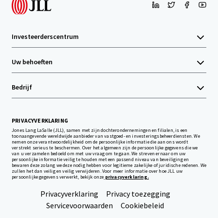
Investeerderscentrum
Uw behoeften
Bedrijf
PRIVACYVERKLARING
Jones Lang LaSalle (JLL), samen met zijn dochterondernemingen en filialen, is een
toonaangevende wereldwijde aanbieder van vastgoed- en investeringsbeheerdiensten. We
nemen onze verantwoordelijkheid om de persoonlijke informatie die aan ons wordt
verstrekt serieus te beschermen. Over het algemeen zijn de persoonlijke gegevens die we
van u verzamelen bedoeld om met uw vraag om te gaan. We streven ernaar om uw
persoonlijke informatie veilig te houden met een passend niveau van beveiliging en
bewaren deze zolang we deze nodig hebben voor legitieme zakelijke of juridische redenen. We
zullen het dan veilig en veilig verwijderen. Voor meer informatie over hoe JLL uw
persoonlijke gegevens verwerkt, bekijk onze
privacyverklaring.
Privacyverklaring
Privacy toezegging
Servicevoorwaarden
Cookiebeleid