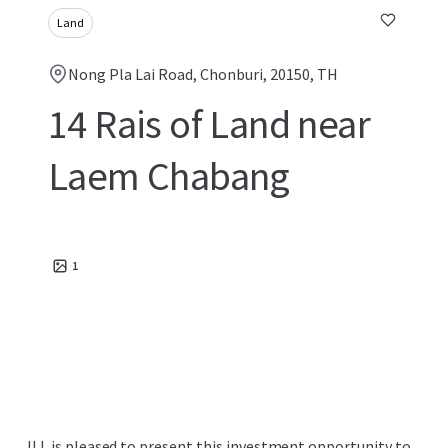
Land
Nong Pla Lai Road, Chonburi, 20150, TH
14 Rais of Land near
Laem Chabang
1
JLL is pleased to present this investment opportunity to