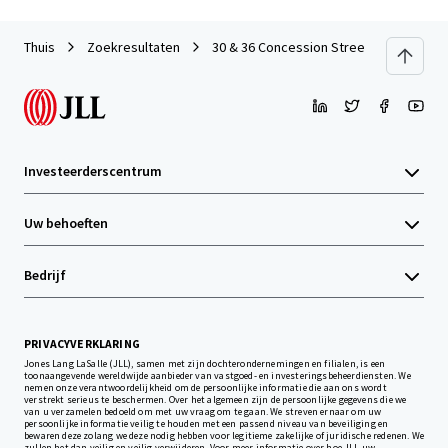
Thuis
Zoekresultaten
30 & 36 Concession Street
Investeerderscentrum
Uw behoeften
Bedrijf
PRIVACYVERKLARING
Jones Lang LaSalle (JLL), samen met zijn dochterondernemingen en filialen, is een
toonaangevende wereldwijde aanbieder van vastgoed- en investeringsbeheerdiensten. We
nemen onze verantwoordelijkheid om de persoonlijke informatie die aan ons wordt
verstrekt serieus te beschermen. Over het algemeen zijn de persoonlijke gegevens die we
van u verzamelen bedoeld om met uw vraag om te gaan. We streven ernaar om uw
persoonlijke informatie veilig te houden met een passend niveau van beveiliging en
bewaren deze zolang we deze nodig hebben voor legitieme zakelijke of juridische redenen. We
zullen het dan veilig en veilig verwijderen. Voor meer informatie over hoe JLL uw