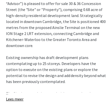
“Advisor”) is pleased to offer for sale 30 & 36 Concession
Street (the "Site" or "Property"), comprising 0.68 acre of
high-density residential development land. Strategically
located in downtown Cambridge, the Site is positioned 400
metres from the proposed Ainslie Terminal on the new
ION Stage 2 LRT extension, connecting Cambridge and
Kitchener-Waterloo to the Greater Toronto Area and
downtown core.
Existing ownership has draft development plans
contemplating up to 25 storeys. Developers have the
option to execute on the existing plans or explore the
potential to revise the design and add density beyond what
has been previously contemplated.
...
The Site is currently improved with a car wash and two
Lees meer
residential rental properties, providing in-place cash flow
to offset holding costs for developers during the
entitlement phase.