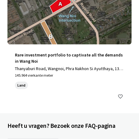
Rare investment portfolio to captivate all the demands
in Wang Noi
Thanyaburi Road, Wangnoi, Phra Nakhon Si Ayutthaya, 1317
0, TH
145.964 vierkante meter
Land
Heeft u vragen? Bezoek onze FAQ-pagina