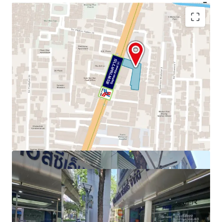
Land area:
797.7 sq.wah or 3,190.8 sq.m
Frontage:
24 m. on Phahonyothin Road
Zoning:
Por.3-7, Red – FAR 7:1 + GFA. Bonus
Mass Transit:
0 meters to BTS Saphan Khwai Station