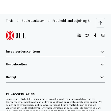
Thuis
Zoekresultaten
Freehold land adjoining Saphan Khwai B
Investeerderscentrum
Uw behoeften
Bedrijf
PRIVACYVERKLARING
Jones Lang LaSalle (JLL), samen met zijn dochterondernemingen en filialen, is een
toonaangevende wereldwijde aanbieder van vastgoed- en investeringsbeheerdiensten. We
nemen onze verantwoordelijkheid om de persoonlijke informatie die aan ons wordt
verstrekt serieus te beschermen. Over het algemeen zijn de persoonlijke gegevens die we
van u verzamelen bedoeld om met uw vraag om te gaan. We streven ernaar om uw