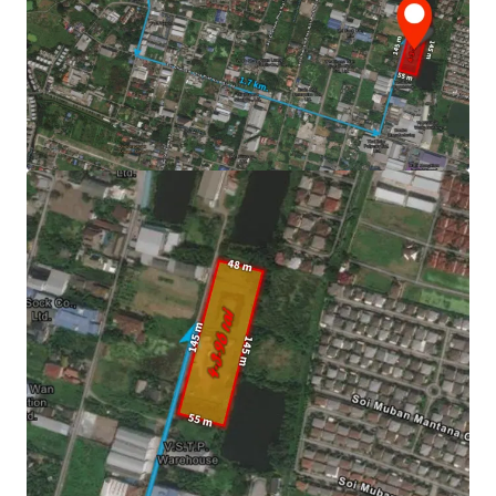
20 minutes drive to Suvarnabhumi Airport.
Asking price :
THB 52,694,000 or THB 26,400/sq.wah
Land Tenure : Freehold