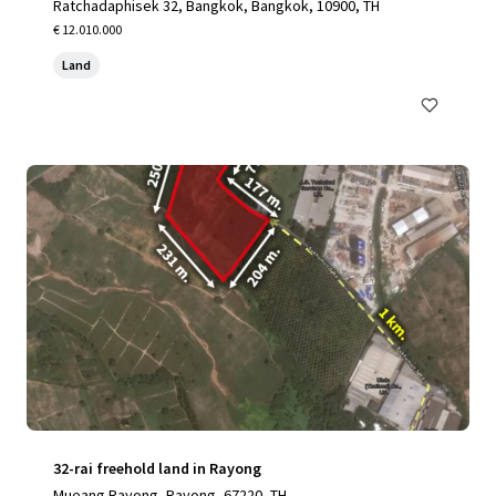
Ratchadaphisek 32, Bangkok, Bangkok, 10900, TH
€ 12.010.000
Land
32-rai freehold land in Rayong
Mueang Rayong, Rayong, 67220, TH