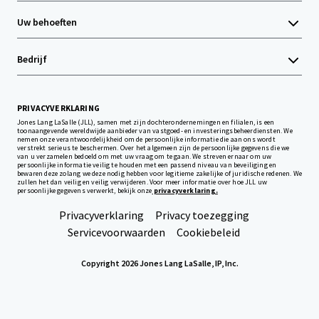
Uw behoeften
Bedrijf
PRIVACYVERKLARING
Jones Lang LaSalle (JLL), samen met zijn dochterondernemingen en filialen, is een
toonaangevende wereldwijde aanbieder van vastgoed- en investeringsbeheerdiensten. We
nemen onze verantwoordelijkheid om de persoonlijke informatie die aan ons wordt
verstrekt serieus te beschermen. Over het algemeen zijn de persoonlijke gegevens die we
van u verzamelen bedoeld om met uw vraag om te gaan. We streven ernaar om uw
persoonlijke informatie veilig te houden met een passend niveau van beveiliging en
bewaren deze zolang we deze nodig hebben voor legitieme zakelijke of juridische redenen. We
zullen het dan veilig en veilig verwijderen. Voor meer informatie over hoe JLL uw
persoonlijke gegevens verwerkt, bekijk onze
privacyverklaring.
Privacyverklaring
Privacy toezegging
Servicevoorwaarden
Cookiebeleid
Copyright 2026 Jones Lang LaSalle, IP, Inc.