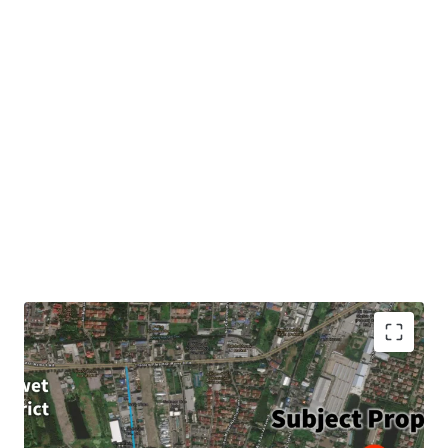
Land area : 4-3-96 rai or 1,996 sqw. (7,984 sqm.)
Frontage : Approximately 145m.