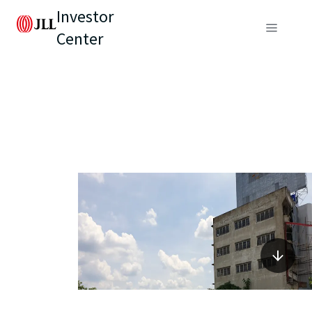
Investor
Center