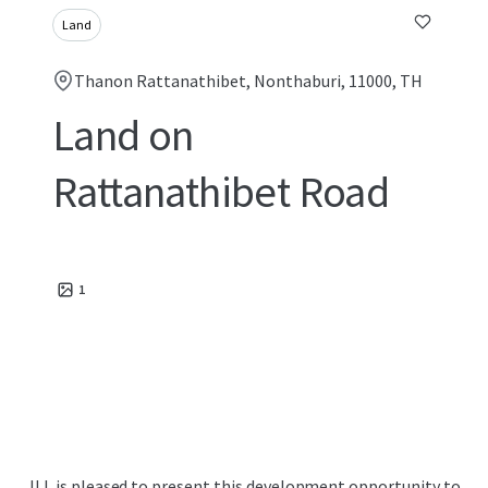
Land
Thanon Rattanathibet, Nonthaburi, 11000, TH
Land on
Rattanathibet Road
1
JLL is pleased to present this development opportunity to