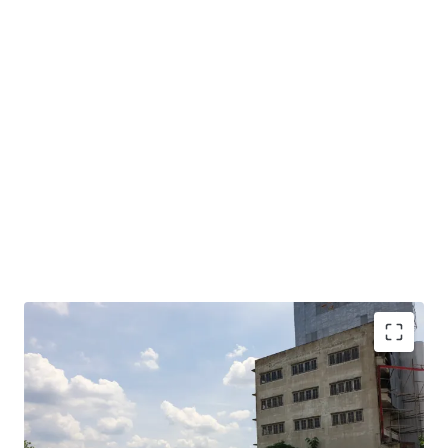
Land Area : 8
-0-22 Rai or 12,888 sq.m.
Mass Transit Stations : 500 m. to MRT Bang Rak Noi-Tha It