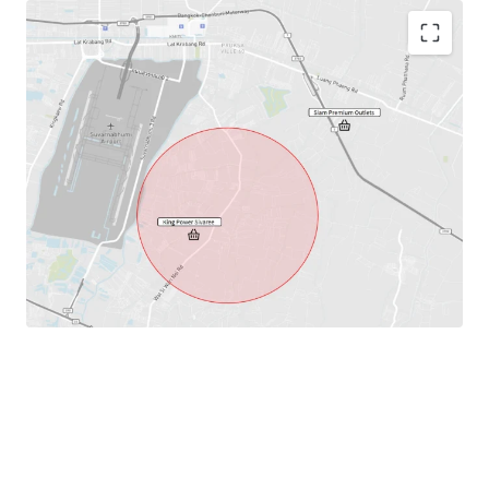
Land area: 33-2-2.8 Rai or 53,611.2
sq.m.
Frontage: 16 m
Land tenure: Freehold
Town plan: Low residential density area (Yellow zone -
Yor 1-1)