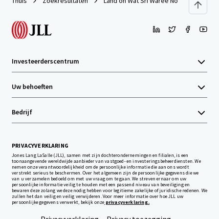
Thuis
Zoekresultaten
Land on Wat Sri Waree Noi Road
Investeerderscentrum
Uw behoeften
Bedrijf
PRIVACYVERKLARING
Jones Lang LaSalle (JLL), samen met zijn dochterondernemingen en filialen, is een
toonaangevende wereldwijde aanbieder van vastgoed- en investeringsbeheerdiensten. We
nemen onze verantwoordelijkheid om de persoonlijke informatie die aan ons wordt
verstrekt serieus te beschermen. Over het algemeen zijn de persoonlijke gegevens die we
van u verzamelen bedoeld om met uw vraag om te gaan. We streven ernaar om uw
persoonlijke informatie veilig te houden met een passend niveau van beveiliging en
bewaren deze zolang we deze nodig hebben voor legitieme zakelijke of juridische redenen. We
zullen het dan veilig en veilig verwijderen. Voor meer informatie over hoe JLL uw
persoonlijke gegevens verwerkt, bekijk onze
privacyverklaring.