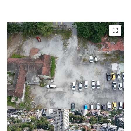
This site is under a freehold tenure and has a
residential zoning with approved density of up to 60
units per acre (highest in Taman U Thant Area)
While being surrounded by older high end
developments, this site can bring a refreshing design
into the locality, which will be able to cater to the
increasing demands by expatriates and high net worth
individuals