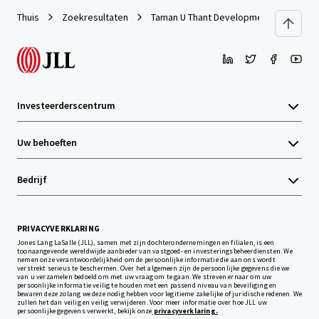
Thuis
Zoekresultaten
Taman U Thant Development Land 1.88 
Investeerderscentrum
Uw behoeften
Bedrijf
PRIVACYVERKLARING
Jones Lang LaSalle (JLL), samen met zijn dochterondernemingen en filialen, is een
toonaangevende wereldwijde aanbieder van vastgoed- en investeringsbeheerdiensten. We
nemen onze verantwoordelijkheid om de persoonlijke informatie die aan ons wordt
verstrekt serieus te beschermen. Over het algemeen zijn de persoonlijke gegevens die we
van u verzamelen bedoeld om met uw vraag om te gaan. We streven ernaar om uw
persoonlijke informatie veilig te houden met een passend niveau van beveiliging en
bewaren deze zolang we deze nodig hebben voor legitieme zakelijke of juridische redenen. We
zullen het dan veilig en veilig verwijderen. Voor meer informatie over hoe JLL uw
persoonlijke gegevens verwerkt, bekijk onze
privacyverklaring.