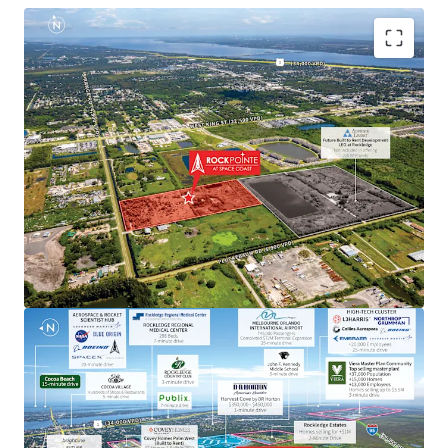
Aerospace & Defense Employment Hub Generating
High Paying Jobs
Major employers include NASA, SpaceX, Blue Origin,
Boeing, L3Harris, Raytheon, Lockheed Martin, Embraer
and U.S. Space Force.
Next to Master-Planned Communities and Top Selling
Homes
Located minutes from the Viera master-planned
community, a top selling master plan with over 13,000
employees, where homes sell for up $3.5M. Moreover, the
property is next to a newly built DR Horton community
with single-family home prices exceeding $450,000.
Rapid Connectivity to an International Airports &