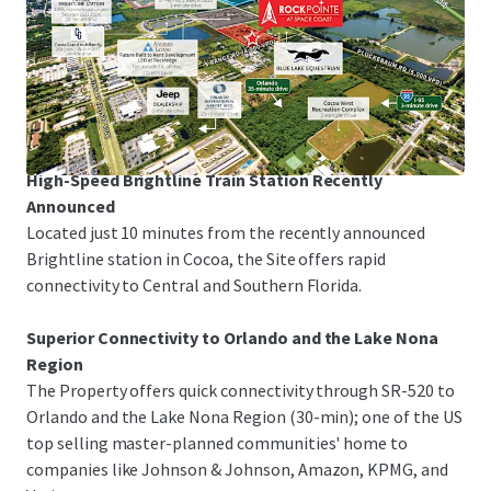
Space Coast Corridor
The Property is just 3-minutes from I-95 and US-1,
offering rapid linkage to Melbourne-Orlando
International Airport, the Patrick Space Force Base, Port
Canaveral and Orlando.
High-Speed Brightline Train Station Recently
Announced
Located just 10 minutes from the recently announced
Brightline station in Cocoa, the Site offers rapid
connectivity to Central and Southern Florida.
Superior Connectivity to Orlando and the Lake Nona
Region
The Property offers quick connectivity through SR-520 to
Orlando and the Lake Nona Region (30-min); one of the US
top selling master-planned communities' home to
companies like Johnson & Johnson, Amazon, KPMG, and