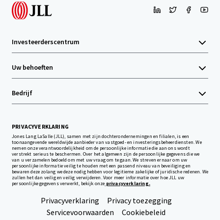
Investeerderscentrum
Uw behoeften
Bedrijf
PRIVACYVERKLARING
Jones Lang LaSalle (JLL), samen met zijn dochterondernemingen en filialen, is een
toonaangevende wereldwijde aanbieder van vastgoed- en investeringsbeheerdiensten. We
nemen onze verantwoordelijkheid om de persoonlijke informatie die aan ons wordt
verstrekt serieus te beschermen. Over het algemeen zijn de persoonlijke gegevens die we
van u verzamelen bedoeld om met uw vraag om te gaan. We streven ernaar om uw
persoonlijke informatie veilig te houden met een passend niveau van beveiliging en
bewaren deze zolang we deze nodig hebben voor legitieme zakelijke of juridische redenen. We
zullen het dan veilig en veilig verwijderen. Voor meer informatie over hoe JLL uw
persoonlijke gegevens verwerkt, bekijk onze
privacyverklaring.
Privacyverklaring
Privacy toezegging
Servicevoorwaarden
Cookiebeleid