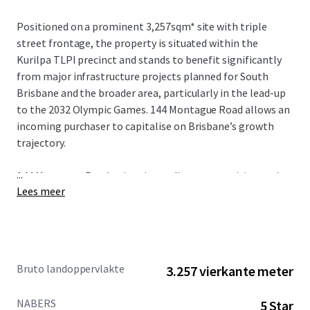
Positioned on a prominent 3,257sqm* site with triple
street frontage, the property is situated within the
Kurilpa TLPI precinct and stands to benefit significantly
from major infrastructure projects planned for South
Brisbane and the broader area, particularly in the lead-up
to the 2032 Olympic Games. 144 Montague Road allows an
incoming purchaser to capitalise on Brisbane’s growth
trajectory.
...
144 Montague Road enjoys immediate connectivity to the
Lees meer
Brisbane CBD, major transport infrastructure, and a wide
range of retail amenities. These advantages are
complemented by high occupancy levels and strong
covenants from quality occupiers.
Bruto landoppervlakte
3.257 vierkante meter
NABERS
5 Star