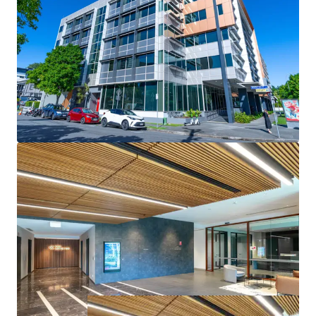
- Positioned within the Brisbane Fringe, one of Australia’s
strongest-performing office submarkets, with continued
demand and growth potential
- Opportunity to acquire a high-quality office asset
significantly below replacement cost
144 Montague Road, South Brisbane is for sale via
Expressions of Interest, closing Wednesday 30th July 2025
at 3:00pm (AEST).
* Approximate