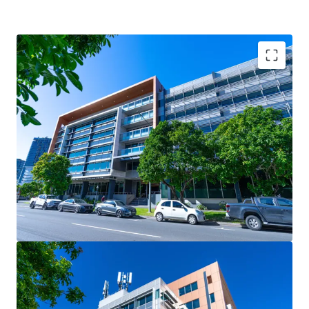
Key Investment Highlights:
- Strong occupier covenants underpinned by the State
Government, occupying 41.67%* of the building (by NLA)
- Large, versatile floor plates of 2,900sqm* catering to
both full-floor and split-floor tenant requirements
- Secure net passing income of $6.96m* per annum (as at 1
August 2025)
- 5.0-Star NABERS Energy rating & 4.5-Star NABERS Water
rating, reflecting strong sustainability credentials
- Strategically located to benefit from major surrounding
infrastructure projects, including Brisbane Metro, Cross
River Rail, and the transformative Queen’s Wharf Brisbane
development