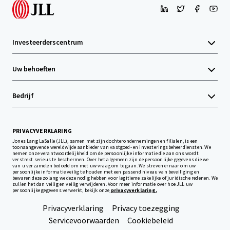
Investeerderscentrum
Uw behoeften
Bedrijf
PRIVACYVERKLARING
Jones Lang LaSalle (JLL), samen met zijn dochterondernemingen en filialen, is een
toonaangevende wereldwijde aanbieder van vastgoed- en investeringsbeheerdiensten. We
nemen onze verantwoordelijkheid om de persoonlijke informatie die aan ons wordt
verstrekt serieus te beschermen. Over het algemeen zijn de persoonlijke gegevens die we
van u verzamelen bedoeld om met uw vraag om te gaan. We streven ernaar om uw
persoonlijke informatie veilig te houden met een passend niveau van beveiliging en
bewaren deze zolang we deze nodig hebben voor legitieme zakelijke of juridische redenen. We
zullen het dan veilig en veilig verwijderen. Voor meer informatie over hoe JLL uw
persoonlijke gegevens verwerkt, bekijk onze
privacyverklaring.
Privacyverklaring
Privacy toezegging
Servicevoorwaarden
Cookiebeleid