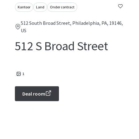
Kantoor
Land
Onder contract
512 South Broad Street, Philadelphia, PA, 19146,
US
512 S Broad Street
1
Deal room