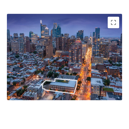
Premier Redevelopment Opportunity
Prime Location Proximate to Philadelphia's Central
Business District
Directly Adjacent to Broad-South Street Stop along
the Broad Street Line
CMX-4 Zoning
Excellent Accessibility