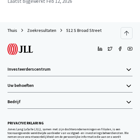
Laatst bijgewerkt
Feb 12, 2026
Thuis
Zoekresultaten
512 S Broad Street
Investeerderscentrum
Uw behoeften
Bedrijf
PRIVACYVERKLARING
Jones Lang LaSalle (JLL), samen met zijn dochterondernemingen en filialen, is een
toonaangevende wereldwijde aanbieder van vastgoed- en investeringsbeheerdiensten. We
nemen onze verantwoordelijkheid om de persoonlijke informatie die aan ons wordt