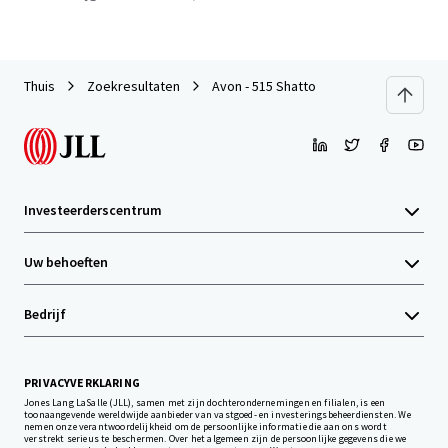
Thuis
Zoekresultaten
Avon - 515 Shatto
Investeerderscentrum
Uw behoeften
Bedrijf
PRIVACYVERKLARING
Jones Lang LaSalle (JLL), samen met zijn dochterondernemingen en filialen, is een
toonaangevende wereldwijde aanbieder van vastgoed- en investeringsbeheerdiensten. We
nemen onze verantwoordelijkheid om de persoonlijke informatie die aan ons wordt
verstrekt serieus te beschermen. Over het algemeen zijn de persoonlijke gegevens die we