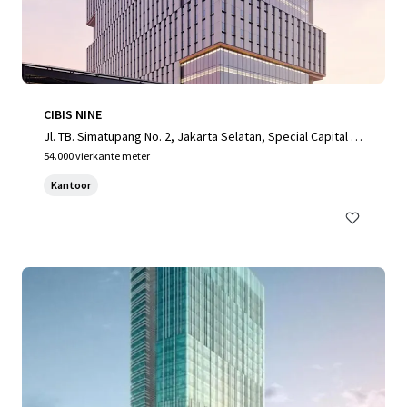
CIBIS NINE
Jl. TB. Simatupang No. 2, Jakarta Selatan, Special Capital R
egion of Jakarta, 12560, ID
54.000 vierkante meter
Kantoor