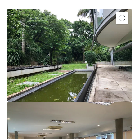
A rare opportunity to acquire a stand-alone property
with basement in Kemang.
Surrounded by many restaurants, café, shopping mall,
hotels, and apartments.
Suitable for private office who is looking for lots of
open space and collaborative working styles
Great visibility from the main road