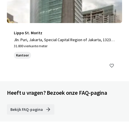
Lippo St. Moritz
Jln. Puri, Jakarta, Special Capital Region of Jakarta, 13230,
ID
31.800 vierkante meter
Kantoor
Heeft u vragen? Bezoek onze FAQ-pagina
Bekijk FAQ-pagina