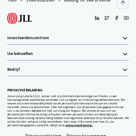
Thuis
Zoekresultaten
Building for Sale at Kemang
Investeerderscentrum
Uw behoeften
Bedrijf
PRIVACYVERKLARING
Jones Lang LaSalle (JLL), samen met zijn dochterondernemingen en filialen, is een
toonaangevende wereldwijde aanbieder van vastgoed- en investeringsbeheerdiensten. We
nemen onze verantwoordelijkheid om de persoonlijke informatie die aan ons wordt
verstrekt serieus te beschermen. Over het algemeen zijn de persoonlijke gegevens die we
van u verzamelen bedoeld om met uw vraag om te gaan. We streven ernaar om uw
persoonlijke informatie veilig te houden met een passend niveau van beveiliging en
bewaren deze zolang we deze nodig hebben voor legitieme zakelijke of juridische redenen. We
zullen het dan veilig en veilig verwijderen. Voor meer informatie over hoe JLL uw
persoonlijke gegevens verwerkt, bekijk onze
privacyverklaring.
Privacyverklaring
Privacy toezegging