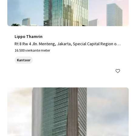
Lippo Thamrin
Rt 8 Rw 4 Jln. Menteng, Jakarta, Special Capital Region of J
akarta, 10340, ID
16.500 vierkante meter
Kantoor