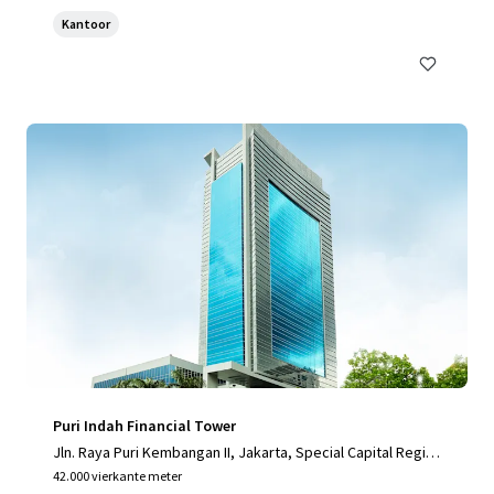
Kantoor
Puri Indah Financial Tower
Jln. Raya Puri Kembangan II, Jakarta, Special Capital Regio
n of Jakarta, 11610, ID
42.000 vierkante meter