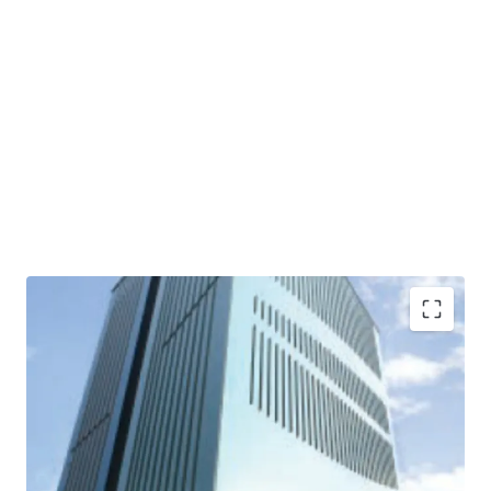
·
Developed by one of the biggest property developers
in Indonesia, PT Ciputra Residence (subsidiary of Ciputra
Group)
·
The first office building in Southeast Asia awarded for