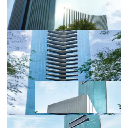
the Excellence in Design for Greater Efficiencies (EDGE)
certification from the International Finance Corporation
(IFC).
·
International Architect by DYXY Design
- USA
·
Ample facilities to support the complex (retail
podium and ± 76% of green area)