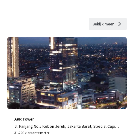
Bekijk meer
AKR Tower
Jl. Panjang No.5 Kebon Jeruk, Jakarta Barat, Special Capital
Region of Jakarta, 11520, ID
31.200 vierkante meter