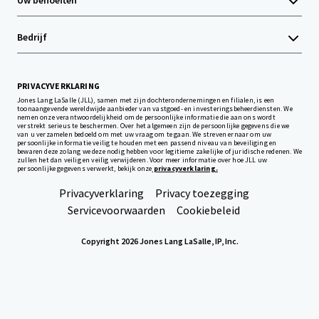
Uw behoeften
Bedrijf
PRIVACYVERKLARING
Jones Lang LaSalle (JLL), samen met zijn dochterondernemingen en filialen, is een
toonaangevende wereldwijde aanbieder van vastgoed- en investeringsbeheerdiensten. We
nemen onze verantwoordelijkheid om de persoonlijke informatie die aan ons wordt
verstrekt serieus te beschermen. Over het algemeen zijn de persoonlijke gegevens die we
van u verzamelen bedoeld om met uw vraag om te gaan. We streven ernaar om uw
persoonlijke informatie veilig te houden met een passend niveau van beveiliging en
bewaren deze zolang we deze nodig hebben voor legitieme zakelijke of juridische redenen. We
zullen het dan veilig en veilig verwijderen. Voor meer informatie over hoe JLL uw
persoonlijke gegevens verwerkt, bekijk onze
privacyverklaring.
Privacyverklaring
Privacy toezegging
Servicevoorwaarden
Cookiebeleid
Copyright 2026 Jones Lang LaSalle, IP, Inc.