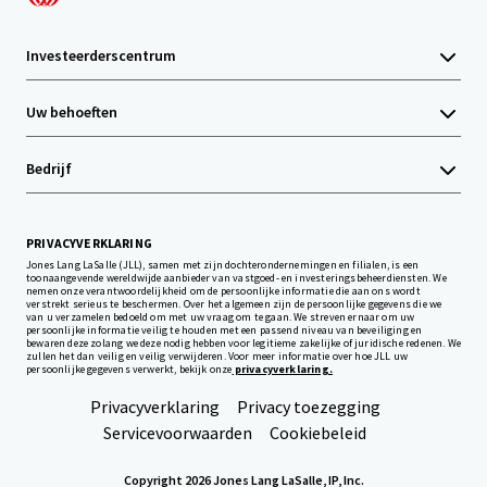
Investeerderscentrum
Uw behoeften
Bedrijf
PRIVACYVERKLARING
Jones Lang LaSalle (JLL), samen met zijn dochterondernemingen en filialen, is een
toonaangevende wereldwijde aanbieder van vastgoed- en investeringsbeheerdiensten. We
nemen onze verantwoordelijkheid om de persoonlijke informatie die aan ons wordt
verstrekt serieus te beschermen. Over het algemeen zijn de persoonlijke gegevens die we
van u verzamelen bedoeld om met uw vraag om te gaan. We streven ernaar om uw
persoonlijke informatie veilig te houden met een passend niveau van beveiliging en
bewaren deze zolang we deze nodig hebben voor legitieme zakelijke of juridische redenen. We
zullen het dan veilig en veilig verwijderen. Voor meer informatie over hoe JLL uw
persoonlijke gegevens verwerkt, bekijk onze
privacyverklaring.
Privacyverklaring
Privacy toezegging
Servicevoorwaarden
Cookiebeleid
Copyright 2026 Jones Lang LaSalle, IP, Inc.