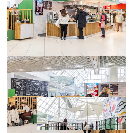
approximately 1,310 sq. ft. (122 sq. m.) NIA
Occupied by O’Briens Café franchise on a 10-year lease
from 2024
Passing rent of €82,000 per annum from year 3 onwards
Located in The Square Shopping Centre, Tallaght
st
WAULT of 4.46 to expiry as of April 1
, 2025