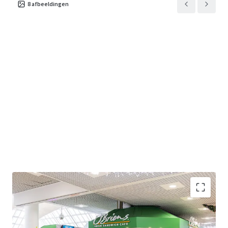
8
afbeeldingen
Modern open plan café unit extending to