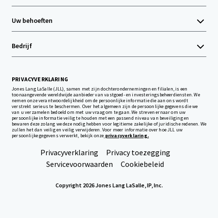
Uw behoeften
Bedrijf
PRIVACYVERKLARING
Jones Lang LaSalle (JLL), samen met zijn dochterondernemingen en filialen, is een
toonaangevende wereldwijde aanbieder van vastgoed- en investeringsbeheerdiensten. We
nemen onze verantwoordelijkheid om de persoonlijke informatie die aan ons wordt
verstrekt serieus te beschermen. Over het algemeen zijn de persoonlijke gegevens die we
van u verzamelen bedoeld om met uw vraag om te gaan. We streven ernaar om uw
persoonlijke informatie veilig te houden met een passend niveau van beveiliging en
bewaren deze zolang we deze nodig hebben voor legitieme zakelijke of juridische redenen. We
zullen het dan veilig en veilig verwijderen. Voor meer informatie over hoe JLL uw
persoonlijke gegevens verwerkt, bekijk onze
privacyverklaring.
Privacyverklaring
Privacy toezegging
Servicevoorwaarden
Cookiebeleid
Copyright 2026 Jones Lang LaSalle, IP, Inc.