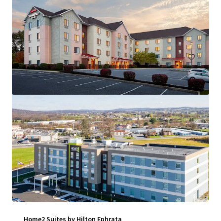
Courtyard Wilkes Barre
879 Schechter Drive, Wilkes Barre, PA, 18702, US
106 unidades
Hotéis & Hospitalidade
Home2 Suites by Hilton Ephrata