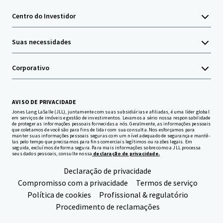
Centro do Investidor
Suas necessidades
Corporativo
AVISO DE PRIVACIDADE
Jones Lang LaSalle (JLL), juntamente com suas subsidiárias e afiliadas, é uma líder global
em serviços de imóveis e gestão de investimentos. Levamos a sério nossa responsabilidade
de proteger as informações pessoais fornecidas a nós. Geralmente, as informações pessoais
que coletamos de você são para fins de lidar com sua consulta. Nos esforçamos para
manter suas informações pessoais seguras com um nível adequado de segurança e mantê-
las pelo tempo que precisamos para fins comerciais legítimos ou razões legais. Em
seguida, excluímos de forma segura. Para mais informações sobre como a JLL processa
seus dados pessoais, consulte nossa
declaração de privacidade.
Declaração de privacidade
Compromisso com a privacidade
Termos de serviço
Política de cookies
Profissional & regulatório
Procedimento de reclamações