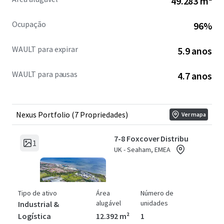
49.283 m²
Rail Ltd, demonstrating the suitability of the
assets for a range of business sectors.
Ocupação
96%
The portfolio presents a number of deliverable
asset management initiatives, thus providing
WAULT para expirar
5.9 anos
significant opportunities to capture the inherent
reversion and enhance values across the short and
WAULT para pausas
4.7 anos
medium term.
Nexus Portfolio (7 Propriedades)
Ver mapa
7-8 Foxcover Distribu
1
UK - Seaham, EMEA
Tipo de ativo
Área
Número de
alugável
unidades
Industrial &
Logística
12.392 m²
1