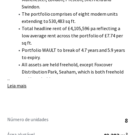
Swindon.
The portfolio comprises of eight modern units
extending to 530,483 sq ft.
Total headline rent of £4,105,596 pa reflecting a
low average rent across the portfolio of £7.74 per
sq ft.
Portfolio WAULT to break of 4.7 years and 5.9 years
to expiry.
All assets are held freehold, except Foxcover
Distribution Park, Seaham, which is both freehold
...
and leasehold.
Leia mais
The portfolio provides a diverse and highly secure
income stream with 80% of the income secured
against Minimal or Low Risk covenants (Source:
D&B).
The portfolio is let to a range of high-quality
Número de unidades
8
tenants, including Anord Mardix, Kuehne & Nagel
Ltd, AIT Home Delivery UK Ltd and Lucchini Unipart
Área alugável