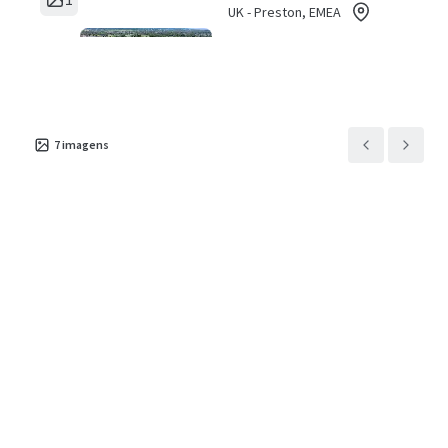
UK - Preston, EMEA
Tipo de ativo
Área
Número de
alugável
unidades
Industrial &
Logística
7.853 m²
1
7
imagens
Unit 6 Westpoint
1
UK - Urmston, EMEA
Tipo de ativo
Área
Número de
alugável
unidades
Industrial &
Logística
5.881 m²
1
10A and 10B Viscount
1
Way
UK - Swindon, EMEA