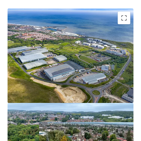
Tipo de ativo
Área
Número de
alugável
unidades
Industrial &
Logística
5.854 m²
2
We are instructed to seek offers for the Nexus Portfolio in
excess of £64,070,000 subject to contract and exclusive of
49-53 Standard Road
1
UK - London, EMEA
VAT which reflects a net initial yield of 6.00%, a net
reversionary yield of 7.37% and a low capital value of £121
psf, assuming purchaser’s costs of 6.80%.
Tipo de ativo
Número de
Posse
unidades
Industrial &
Logística
1
Freehold