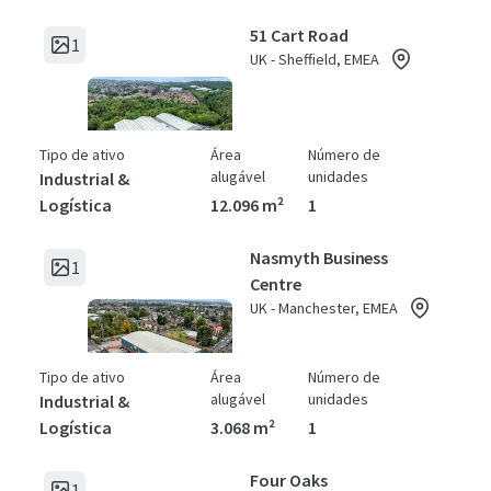
51 Cart Road
1
UK - Sheffield, EMEA
Tipo de ativo
Área
Número de
alugável
unidades
Industrial &
Logística
12.096 m²
1
Nasmyth Business
1
Centre
UK - Manchester, EMEA
Tipo de ativo
Área
Número de
alugável
unidades
Industrial &
Logística
3.068 m²
1
Four Oaks
1