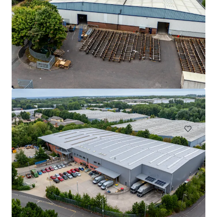
West 303, Sparkford, Yeovil, BA22 7JJ
303 Sparkford Hill Lane, Yeovil, Somerset, BA22 7JJ, UK
€ 7.006.000 | 7.671 m²
Industrial & Logística