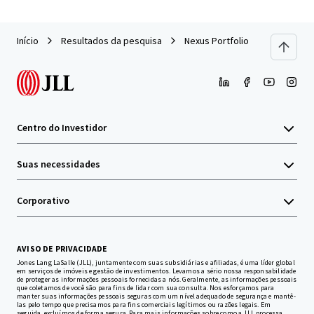
Início
Resultados da pesquisa
Nexus Portfolio
Centro do Investidor
Suas necessidades
Corporativo
AVISO DE PRIVACIDADE
Jones Lang LaSalle (JLL), juntamente com suas subsidiárias e afiliadas, é uma líder global
em serviços de imóveis e gestão de investimentos. Levamos a sério nossa responsabilidade
de proteger as informações pessoais fornecidas a nós. Geralmente, as informações pessoais
que coletamos de você são para fins de lidar com sua consulta. Nos esforçamos para
manter suas informações pessoais seguras com um nível adequado de segurança e mantê-
las pelo tempo que precisamos para fins comerciais legítimos ou razões legais. Em
seguida, excluímos de forma segura. Para mais informações sobre como a JLL processa