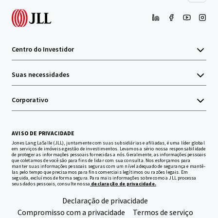
Centro do Investidor
Suas necessidades
Corporativo
AVISO DE PRIVACIDADE
Jones Lang LaSalle (JLL), juntamente com suas subsidiárias e afiliadas, é uma líder global
em serviços de imóveis e gestão de investimentos. Levamos a sério nossa responsabilidade
de proteger as informações pessoais fornecidas a nós. Geralmente, as informações pessoais
que coletamos de você são para fins de lidar com sua consulta. Nos esforçamos para
manter suas informações pessoais seguras com um nível adequado de segurança e mantê-
las pelo tempo que precisamos para fins comerciais legítimos ou razões legais. Em
seguida, excluímos de forma segura. Para mais informações sobre como a JLL processa
seus dados pessoais, consulte nossa
declaração de privacidade.
Declaração de privacidade
Compromisso com a privacidade
Termos de serviço