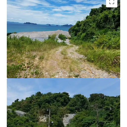
Land Area : 7-1-10 rai or 11,640 sq.m.
Land Tenure : Freehold
Stunning beautiful Seaview