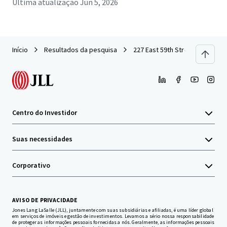
Última atualização
Jun 5, 2026
Início
Resultados da pesquisa
227 East 59th Street
Centro do Investidor
Suas necessidades
Corporativo
AVISO DE PRIVACIDADE
Jones Lang LaSalle (JLL), juntamente com suas subsidiárias e afiliadas, é uma líder global
em serviços de imóveis e gestão de investimentos. Levamos a sério nossa responsabilidade
de proteger as informações pessoais fornecidas a nós. Geralmente, as informações pessoais