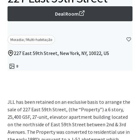
Deal Room
Moradia / Multi-habitação
227 East 59th Street, New York, NY, 10022, US
8
JLL has been retained on an exclusive basis to arrange the
sale of 227 East 59th Street, (the “Property”) a 6 story,
25,400 GSF, 27-unit, elevator apartment building located
on the north side of East 59th Street between 2nd & 3rd
Avenues. The Property was converted to residential use in
the early 1980’s pursuant to a J-51 abatement which