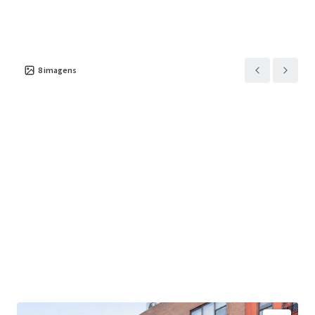
8
imagens