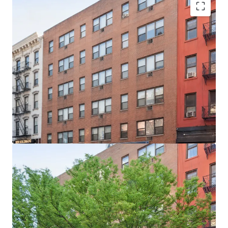
100% Free Market Converted from commercial use
in the 1980’s
World Class location steps from Bloomingdales
Flagship store & HQ
Elevator building 25 apartments & 2 commercial
spaces
83% of Assessed Value is allocated to
improvements
10 studios & 15 two bedroom apartments ideal for
the tenant demographic
74% of the income from residential & 26% from
the retail
Exempt from Local law 11
Proximity to the 4 5 6 N R W trains