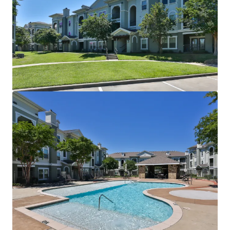
Two Resort-Style Swimming Pools with Sun Decks
Resident Clubhouse
24-Hour Fitness Center
Sand Volleyball Court
Outdoor Grilling Areas
Picnic Areas
Billiards Room
Detached Garages
Controlled Access
INTERIOR FINISHES:
Black Appliances
Granite Countertops
Faux Wood Flooring
Modern Lighting
Chrome Hardware
2” Blinds
Oversized Closets
Ceiling Fans