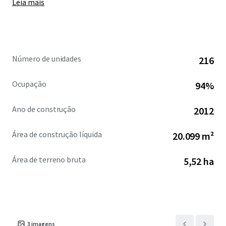
Leia mais
at an all-in fixed rate of 2.93% with a maturity date of
January 2055.
Número de unidades
216
Ocupação
94%
Ano de construção
2012
Área de construção líquida
20.099 m²
Área de terreno bruta
5,52 ha
3
imagens