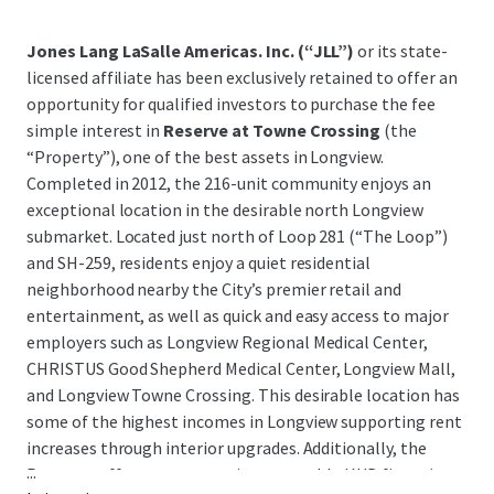
Jones Lang LaSalle Americas. Inc. (“JLL”)
or its state-
licensed affiliate has been exclusively retained to offer an
opportunity for qualified investors to purchase the fee
simple interest in
Reserve at Towne Crossing
(the
“Property”), one of the best assets in Longview.
Completed in 2012, the 216-unit community enjoys an
exceptional location in the desirable north Longview
submarket. Located just north of Loop 281 (“The Loop”)
and SH-259, residents enjoy a quiet residential
neighborhood nearby the City’s premier retail and
entertainment, as well as quick and easy access to major
employers such as Longview Regional Medical Center,
CHRISTUS Good Shepherd Medical Center, Longview Mall,
and Longview Towne Crossing. This desirable location has
some of the highest incomes in Longview supporting rent
increases through interior upgrades. Additionally, the
...
Property offers very attractive assumable HUD financing