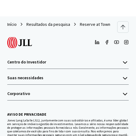
Início
Resultados da pesquisa
Reserve at Towne Crossing
Centro do Investidor
Suas necessidades
Corporativo
AVISO DE PRIVACIDADE
Jones Lang LaSalle (JLL), juntamente com suas subsidiárias e afiliadas, é uma líder global
em serviços de imóveis e gestão de investimentos. Levamos a sério nossa responsabilidade
de proteger as informações pessoais fornecidas a nós. Geralmente, as informações pessoais
que coletamos de você são para fins de lidar com sua consulta. Nos esforçamos para
manter suas informações pessoais seguras com um nível adequado de segurança e mantê-