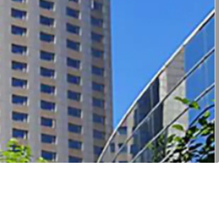
ccessibility
ert into multi-family product
tential under current urban regeneration policy