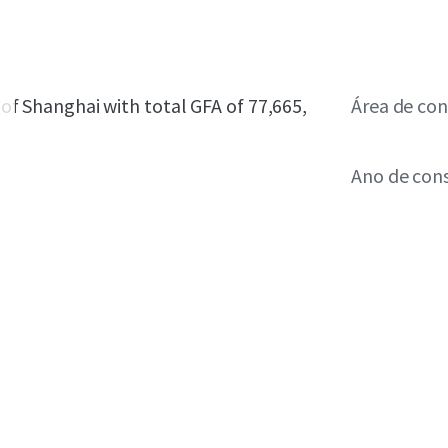
t of Shanghai with total GFA of 77,665,
Área de con
Ano de con