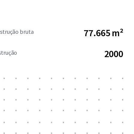
77.665 m²
strução bruta
2000
strução