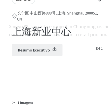
长宁区 中山西路888号, 上海, Shanghai, 200051,
CN
Xingye 88 is an office project in Changning distric
上海新业中心
comprised of a main tower and a retail podium.
1
Resumo Executivo
1
imagens