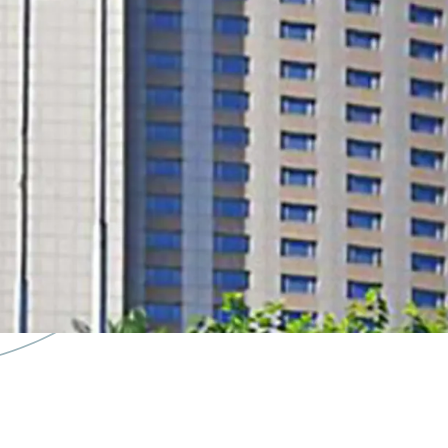
core location with good a
future potential of conv
land tenure extension po
sell at cost level