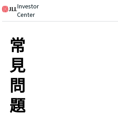
Investor
Center
常
見
問
題