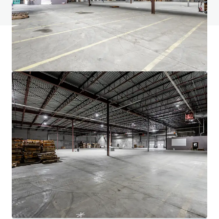
Voir la page FAQ
Financement JLL
Nous nous associons aux investisseurs pour structurer un
financement plus intelligent et optimiser la performance
de leur portefeuille. Communiquez avec notre équipe pour
découvrir une meilleure façon d'y arriver.
En savoir plus
Dernière mise à jour
Nov 19, 2025