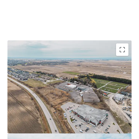
Propriété industrielle de premier ordre de ±152 293
pi² sur un terrain de ±514 568 pi² à Saint-Rémi,
Québec
Emplacement stratégique près des autoroutes 221
et 209, à 40 minutes de Montréal
Opportunité de redéveloppement avec zonage
flexible permettant divers usages commerciaux