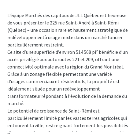
L’équipe Marchés des capitaux de JLL Québec est heureuse
de vous présenter le 225 rue Saint-André à Saint-Rémi
(Québec) – une occasion rare et hautement stratégique de
redéveloppementà usage mixte dans un marché foncier
particulièrement restreint.
Ce site d’une superficie d’environ 514 568 pi² bénéficie d’un
accès privilégié aux autoroutes 221 et 209, offrant une
connectivité optimale avec la région du Grand Montréal.
Grâce à un zonage flexible permettant une variété
d’usages commerciaux et résidentiels, la propriété est
idéalement située pour un redéveloppement
transformateur répondant à l’évolution de la demande du
marché.
Le potentiel de croissance de Saint-Rémi est
particulièrement limité par les vastes terres agricoles qui
entourent la ville, restreignant fortement les possibilités
...
d’expansion future. Cette rareté de terrains constructibles