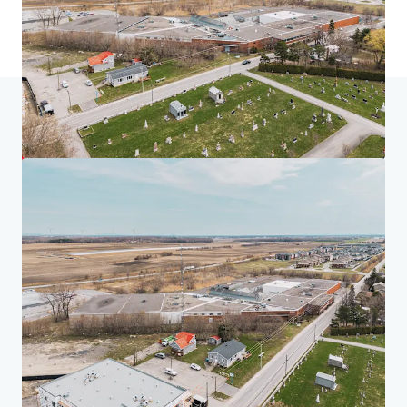
Accueil
Résultats de recherche
225 Saint-André, Saint-Rémi
Centre des investisseurs
Vos besoins
Entreprise
AVIS DE CONFIDENTIALITÉ
Jones Lang LaSalle (JLL), avec ses filiales et affiliés, est un fournisseur mondial de premier
plan de services immobiliers et de gestion d'investissement. Nous prenons au sérieux