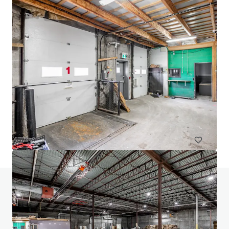
24 Ovens Avenue, New Westminster
24 Ovens Avenue, New Westminster, BC, V3L 1X6, CA
2 318 mètres carrés
Industriel et logistique
Détail
Terrain
Avez-vous des questions? Visitez notre page
FAQ