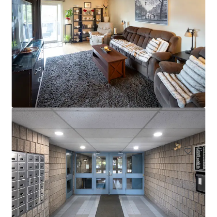
Head House Flats
528 S 2nd St, Philadelphia, PA, 19147-2452, US
47 unités
Habitation / Multi-logements