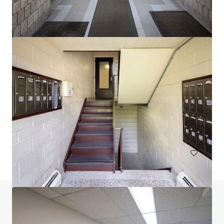
$12.9 Million Non-Performing Multifamily Loan | New
York City, NY
33 unités
Habitation / Multi-logements
Sous contrat
Avez-vous des questions? Visitez notre page
FAQ