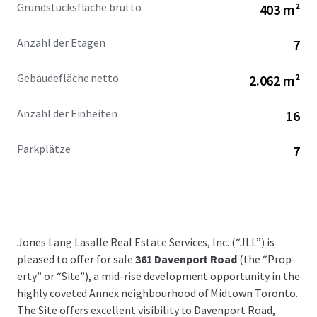
Grundstücksfläche brutto
403 m²
Anzahl der Etagen
7
Gebäudefläche netto
2.062 m²
Anzahl der Einheiten
16
Parkplätze
7
Jones Lang Lasalle Real Estate Services, Inc. (“JLL”) is
pleased to offer for sale
361 Davenport Road
(the “Prop­
erty” or “Site”), a mid-rise development opportunity in the
highly coveted Annex neighbourhood of Midtown Toronto.
The Site offers excellent visibility to Davenport Road,