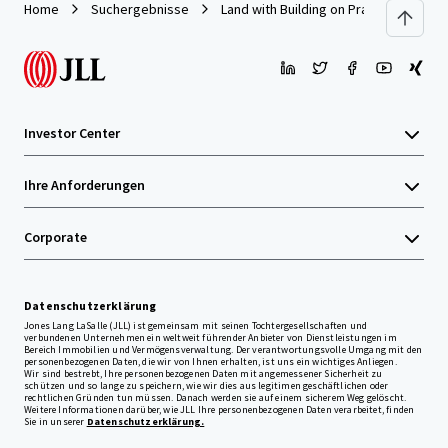
Home
Suchergebnisse
Land with Building on Pracha Chuen R
Investor Center
Ihre Anforderungen
Corporate
Datenschutzerklärung
Jones Lang LaSalle (JLL) ist gemeinsam mit seinen Tochtergesellschaften und
verbundenen Unternehmen ein weltweit führender Anbieter von Dienstleistungen im
Bereich Immobilien und Vermögensverwaltung. Der verantwortungsvolle Umgang mit den
personenbezogenen Daten, die wir von Ihnen erhalten, ist uns ein wichtiges Anliegen.
Wir sind bestrebt, Ihre personenbezogenen Daten mit angemessener Sicherheit zu
schützen und so lange zu speichern, wie wir dies aus legitimen geschäftlichen oder
rechtlichen Gründen tun müssen. Danach werden sie auf einem sicherem Weg gelöscht.
Weitere Informationen darüber, wie JLL Ihre personenbezogenen Daten verarbeitet, finden
Sie in unserer
Datenschutzerklärung.