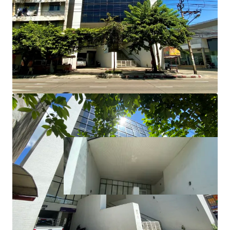
Total Floor Area : 1,885 sq.m.
Land Tenure : Freehold
Available Parking : 12
Suitable for : Office use