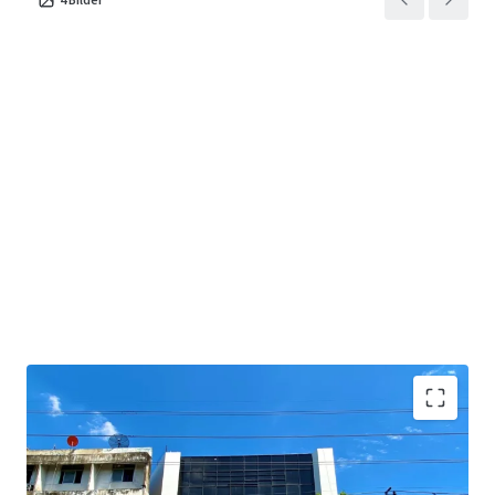
Land Area : 267 sq.wah or 1,068 sq.m.