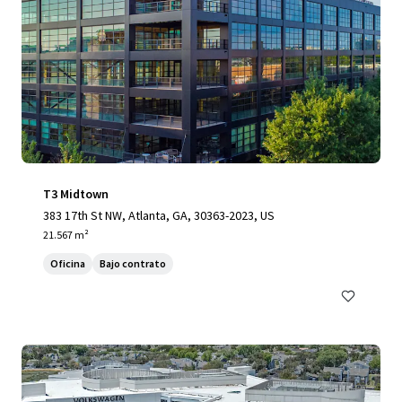
T3 Midtown
383 17th St NW, Atlanta, GA, 30363-2023, US
21.567 m²
Oficina
Bajo contrato