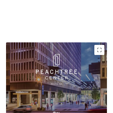
Atlanta REO Asset - Urban Infill Project at a Highly
Attractive Basis
Vibrant & Connected Mixed-Use Project
Unmatched Business Plan Optionality
Significant Value Creation Potential
History of Sticky Tenancy