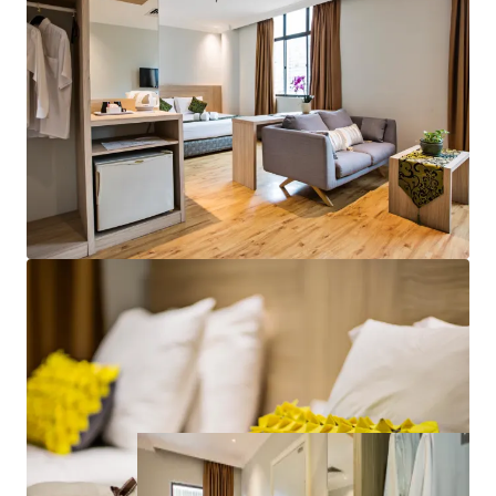
Excellent accessibility: PWTC LRT Station, Chow Kit
Monorail Station & Putra KTM Commuter Station
Close proximity to shopping mall Sunway Putra Mall,
PWTC, hospitals & Chow Kit shopping district
Built-up area: 51,200 sf, Land area: 6,400 sf
Completed & operational in 1996
26 carpark bays
Hotel facilities include coffee house, lounge &
conference facilities