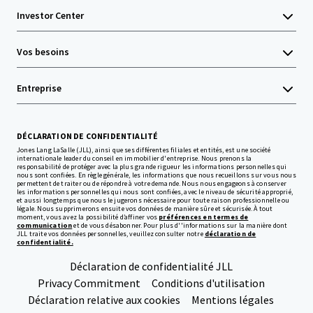
Investor Center
Vos besoins
Entreprise
DÉCLARATION DE CONFIDENTIALITÉ
Jones Lang LaSalle (JLL), ainsi que ses différentes filiales et entités, est une société
internationale leader du conseil en immobilier d'entreprise. Nous prenons la
responsabilité de protéger avec la plus grande rigueur les informations personnelles qui
nous sont confiées. En règle générale, les informations que nous recueillons sur vous nous
permettent de traiter ou de répondre à votre demande. Nous nous engageons à conserver
les informations personnelles qui nous sont confiées, avec le niveau de sécurité approprié,
et aussi longtemps que nous le jugerons nécessaire pour toute raison professionnelle ou
légale. Nous supprimerons ensuite vos données de manière sûre et sécurisée. À tout
moment, vous avez la possibilité d’affiner vos
préférences en termes de
communication
et de vous désabonner. Pour plus d''informations sur la manière dont
JLL traite vos données personnelles, veuillez consulter notre
déclaration de
confidentialité.
Déclaration de confidentialité JLL
Privacy Commitment
Conditions d'utilisation
Déclaration relative aux cookies
Mentions légales