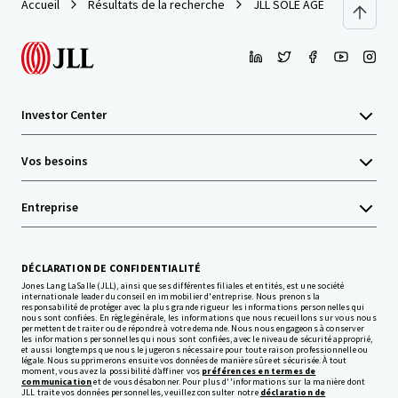
Accueil
Résultats de la recherche
JLL SOLE AGENT : Hotel Eas
Investor Center
Vos besoins
Entreprise
DÉCLARATION DE CONFIDENTIALITÉ
Jones Lang LaSalle (JLL), ainsi que ses différentes filiales et entités, est une société
internationale leader du conseil en immobilier d'entreprise. Nous prenons la
responsabilité de protéger avec la plus grande rigueur les informations personnelles qui
nous sont confiées. En règle générale, les informations que nous recueillons sur vous nous
permettent de traiter ou de répondre à votre demande. Nous nous engageons à conserver
les informations personnelles qui nous sont confiées, avec le niveau de sécurité approprié,
et aussi longtemps que nous le jugerons nécessaire pour toute raison professionnelle ou
légale. Nous supprimerons ensuite vos données de manière sûre et sécurisée. À tout
moment, vous avez la possibilité d’affiner vos
préférences en termes de
communication
et de vous désabonner. Pour plus d''informations sur la manière dont
JLL traite vos données personnelles, veuillez consulter notre
déclaration de