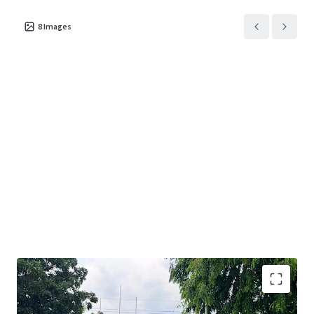
8
Images