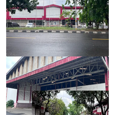
Situated in the industrial zoning of Purwakarta area,
ideal for light manufacturing, assembly or
warehousing activities
Featuring a substantial land parcel of 42,940 sqm with
20,095 sqm of existing built-up area
Convenient access to Cipularang toll road
Located 10 minutes away from Exit toll road towards
Sadang, Purwakarta, Subang