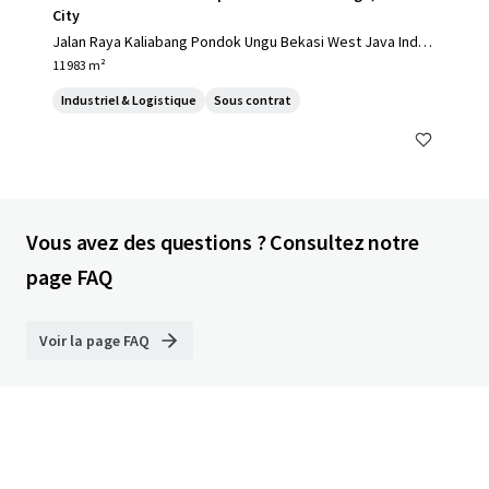
City
Jalan Raya Kaliabang Pondok Ungu Bekasi West Java Indon
esia, Bekasi, 17124, ID
11 983 m²
Industriel & Logistique
Sous contrat
Vous avez des questions ? Consultez notre
page FAQ
Voir la page FAQ