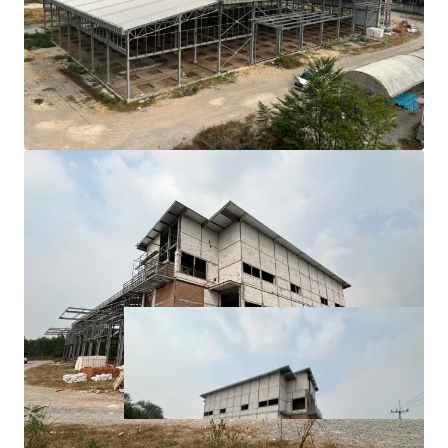
The site is situated just 2.8 km from the main
Sukhumvit road
7 km. from Sirikit Hospital
10 km. from U-Tapao International Airport