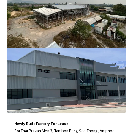
yong, 21140, TH
2 622 m²
Industriel & Logistique
Newly Built Factory For Lease
Soi Thai Prakan Men 3, Tambon Bang Sao Thong, Amphoe B