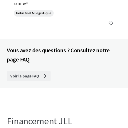
ang Sao Thong, Chang Wat Samut Prakan 10540, Thailand, T
13 083 m²
ambon Bang Sao Thong, 10570, TH
Industriel & Logistique
Vous avez des questions ? Consultez notre
page FAQ
Voir la page FAQ
Financement JLL