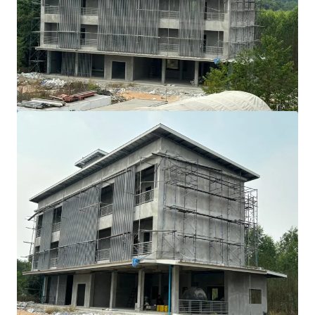
Voir plus
Factory/ Warehouse for Sale in Bangplee Industrial
Estate
59 Soi Nikhom Uttasahakam Bang Phli 2/1, Tambon Bang Sa