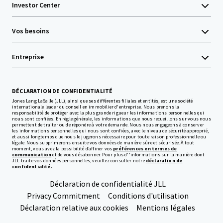
Investor Center
Vos besoins
Entreprise
DÉCLARATION DE CONFIDENTIALITÉ
Jones Lang LaSalle (JLL), ainsi que ses différentes filiales et entités, est une société
internationale leader du conseil en immobilier d'entreprise. Nous prenons la
responsabilité de protéger avec la plus grande rigueur les informations personnelles qui
nous sont confiées. En règle générale, les informations que nous recueillons sur vous nous
permettent de traiter ou de répondre à votre demande. Nous nous engageons à conserver
les informations personnelles qui nous sont confiées, avec le niveau de sécurité approprié,
et aussi longtemps que nous le jugerons nécessaire pour toute raison professionnelle ou
légale. Nous supprimerons ensuite vos données de manière sûre et sécurisée. À tout
moment, vous avez la possibilité d’affiner vos
préférences en termes de
communication
et de vous désabonner. Pour plus d''informations sur la manière dont
JLL traite vos données personnelles, veuillez consulter notre
déclaration de
confidentialité.
Déclaration de confidentialité JLL
Privacy Commitment
Conditions d'utilisation
Déclaration relative aux cookies
Mentions légales