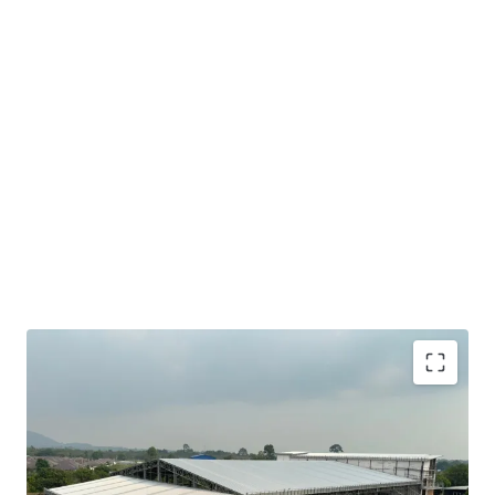
Land with 3 floors factory and warehouse
Lland sizing approximately 7 rai located in the EEC
area (Orange zone).