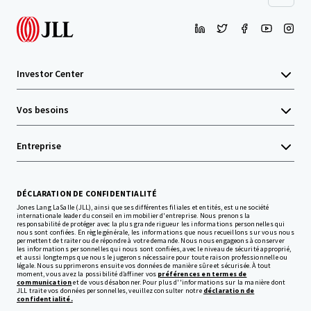
Investor Center
Vos besoins
Entreprise
DÉCLARATION DE CONFIDENTIALITÉ
Jones Lang LaSalle (JLL), ainsi que ses différentes filiales et entités, est une société
internationale leader du conseil en immobilier d'entreprise. Nous prenons la
responsabilité de protéger avec la plus grande rigueur les informations personnelles qui
nous sont confiées. En règle générale, les informations que nous recueillons sur vous nous
permettent de traiter ou de répondre à votre demande. Nous nous engageons à conserver
les informations personnelles qui nous sont confiées, avec le niveau de sécurité approprié,
et aussi longtemps que nous le jugerons nécessaire pour toute raison professionnelle ou
légale. Nous supprimerons ensuite vos données de manière sûre et sécurisée. À tout
moment, vous avez la possibilité d’affiner vos
préférences en termes de
communication
et de vous désabonner. Pour plus d''informations sur la manière dont
JLL traite vos données personnelles, veuillez consulter notre
déclaration de
confidentialité.