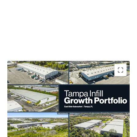
Type d'actif
Surface de l'actif
Occupation
Net
Industriel &
Logistique
11 237 m²
85 %
3.0 Years WALT
enables rapid repositioning in a
high-growth market.
28% Mark-to-Market
rent opportunity enhances
income potential.
Irreplaceable Tampa MSA locations drive value
preservation..
Compelling basis:
45% below replacement cost
,