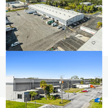
Ocala 75 Logistics Center
4450 Northwest 11th Street, Ocala, FL, 34482, US
16 329 m²
Industriel & Logistique
Vous avez des questions ? Consultez notre
page FAQ
Voir la page FAQ