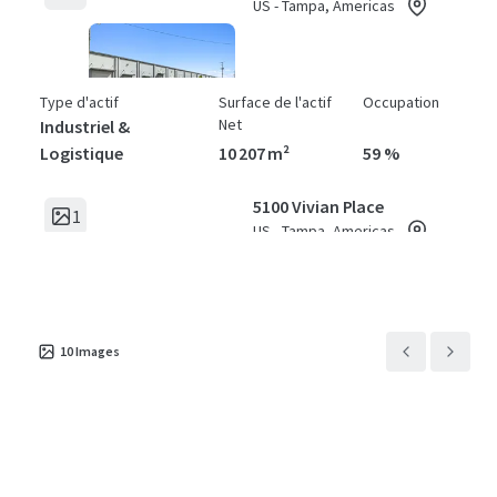
US - Tampa, Americas
Type d'actif
Surface de l'actif
Occupation
Net
Industriel &
Logistique
10 207 m²
59 %
5100 Vivian Place
1
US - Tampa, Americas
Type d'actif
Surface de l'actif
Occupation
Net
Industriel &
10
Images
Logistique
3 872 m²
65 %
5300 East Adamo Drive
1
US - Tampa, Americas