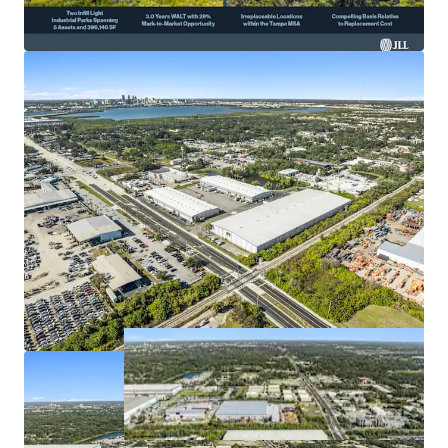
boosting investment appeal.
Projected
12% NOI CAGR
over five years supports
strong growth potential.
Prime access: I-275, U.S. 19 & 92 enhance last-mile
logistics capabilities.
High barriers to entry and
exceptional market rent
growth
catalyze value.