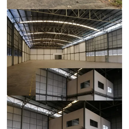
3 phase electric power​
Ample parking area
21.7 km. to Suvarnabhumi Airport
1.6 km. to Teparak Interchange