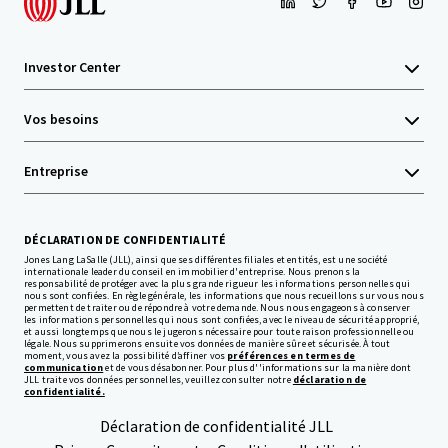
Investor Center
Vos besoins
Entreprise
DÉCLARATION DE CONFIDENTIALITÉ
Jones Lang LaSalle (JLL), ainsi que ses différentes filiales et entités, est une société
internationale leader du conseil en immobilier d'entreprise. Nous prenons la
responsabilité de protéger avec la plus grande rigueur les informations personnelles qui
nous sont confiées. En règle générale, les informations que nous recueillons sur vous nous
permettent de traiter ou de répondre à votre demande. Nous nous engageons à conserver
les informations personnelles qui nous sont confiées, avec le niveau de sécurité approprié,
et aussi longtemps que nous le jugerons nécessaire pour toute raison professionnelle ou
légale. Nous supprimerons ensuite vos données de manière sûre et sécurisée. À tout
moment, vous avez la possibilité d’affiner vos
préférences en termes de
communication
et de vous désabonner. Pour plus d''informations sur la manière dont
JLL traite vos données personnelles, veuillez consulter notre
déclaration de
confidentialité.
Déclaration de confidentialité JLL