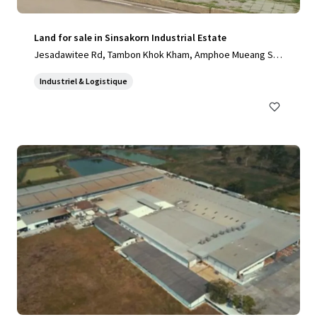
Land for sale in Sinsakorn Industrial Estate
Jesadawitee Rd, Tambon Khok Kham, Amphoe Mueang Sa
mut Sakhon, Chang Wat Samut Sakhon 74000, Thailand, Ta
Industriel & Logistique
mbon Khok Kham, Samut Sakhon, 74000, TH