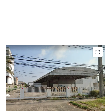
2 warehouse buildings.
Gross useable area is approximately 7,220 sqm
Building 1: warehouse area 2,360 sqm + office 120 sqm.
Building 2: warehouse area 4,284 sqm + office 168 sqm.
Floor loading : 3 Tons/sqm.​
Ceiling height : 9 -12 m.​
Loading bays width : 5.5 m.​