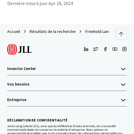
Dernière mise à jour
Apr 18, 2024
Accueil
Résultats de la recherche
Freehold Land 22 Rai in Cho
Investor Center
Vos besoins
Entreprise
DÉCLARATION DE CONFIDENTIALITÉ
Jones Lang LaSalle (JLL), ainsi que ses différentes filiales et entités, est une société
internationale leader du conseil en immobilier d'entreprise. Nous prenons la
responsabilité de protéger avec la plus grande rigueur les informations personnelles qui