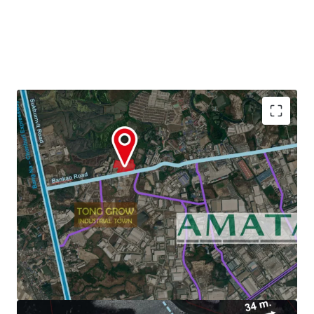
Land Area : 22-3-29 Rai or 36,516 sq.m.
Zoning : Light purple and white dots (Chonburi)
3.6 km. to Amata Nakorn Industrial Estate.
Land Tenure :
Freehold/Leasehold