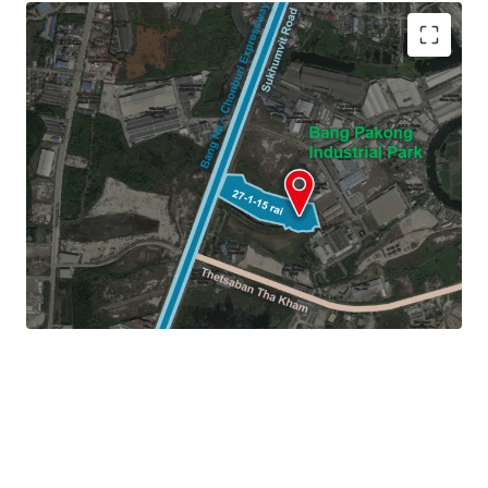
Land area: 27-1-15 rai (10,915 sq.wah (or 43,660 sqm.)
Frontage:
90 m. on Sukhumvit Road
Zoning: Purple zone
Land Tenure: Freehold