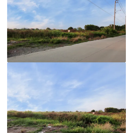
Land area
: 25-2-85 rai or 10,285 sqw.
Land Tenure
: Freehold