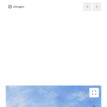
2
Images