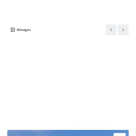
4
Images