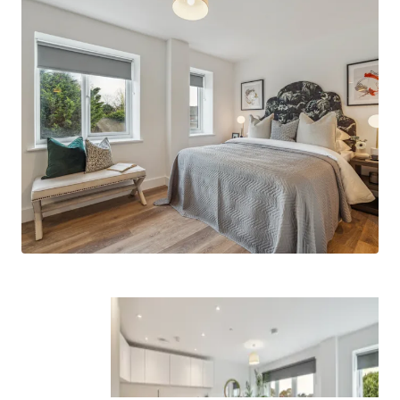
connections to surrounding popular
neighbourhoods such as Windsor, Taplow,
Henley, Marlow and of course, London.
Built by Feltham Construction
- a group
company with a long-standing track record
of delivering high quality residential assets
across the South of England.