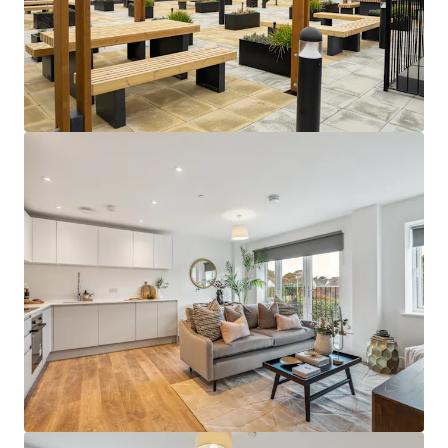
building design.
Close to an abundance of employment
opportunities
- perfectly positioned close
to a huge network of global corporations in
London, as well as in the Thames Valley
Business Region and Heathrow Airport.
Sustainable rental tone
- amenity-lite
offering results in a sustainable and
affordable rental tone that attracts the
mainstream occupational market.
Supportive underlying demographics -
Local population demographics that point
to a strong depth of renter demand with
deep affordability profiles, further
supporting the sustainability of the return
profile.
Attractive local area -
abundance of
amenities on the doorstep and easy