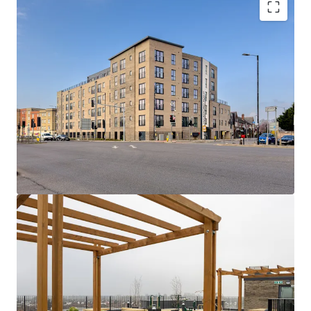
Hartford Point:
A collection of 75 x 1 and 2
bed apartments with high quality
specifications, gated undercroft parking and
attractive rooftop and private terraces.
Rare Opportunity
- Newly built, low rise
asset with dual stair cores and strong fire
safety credentials (A1 EWS1) alongside EPC
Bs throughout.
Seamless connectivity
- A quick 5 minute
walk to Burnham station provides easy
access to London employment and social
hubs in c.33 minutes via Elizabeth Line and
Overground services.
Consistently strong track record
- fully
occupied asset with a low operational
expenditure, owing to inherently efficient