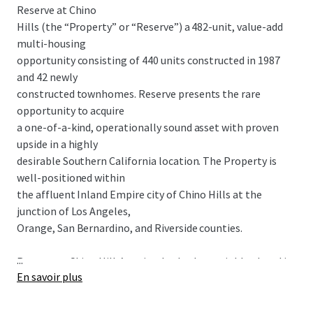
Reserve at Chino
Hills (the “Property” or “Reserve”) a 482-unit, value-add
multi-housing
opportunity consisting of 440 units constructed in 1987
and 42 newly
constructed townhomes. Reserve presents the rare
opportunity to acquire
a one-of-a-kind, operationally sound asset with proven
upside in a highly
desirable Southern California location. The Property is
well-positioned within
the affluent Inland Empire city of Chino Hills at the
junction of Los Angeles,
Orange, San Bernardino, and Riverside counties.
...
Reserve at Chino Hills’ optimal suburban neighborhood is
En savoir plus
surrounded by
over 1M sq. ft of high-quality retail within a 1-mile radius
and falls within the 3rd