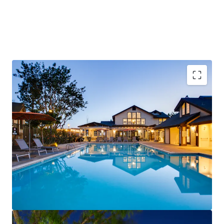
with ±72% of the units primed for renovation, offering ±
$242/unit/month
renovation premium. Reserve provides a compelling value-
add opportunity
to capture tangible upside, in a supply constrained
submarket projected to
experience outperforming fundamentals.
Operationally Sound Asset With Extended History
of Outperformance
Differentiated Product Featuring 42 Newly
Constructed Townhomes
Proven Value-Add Opportunity Offering ±
$242/Unit/Mo Renovation Premium Across the
Remaining ±72% Unrenovated Units, Capturing
Pent-Up Demand From Chino Hills’ Affluent
Resident Base and Lack Of Rental Supply
Property Boasts $177k Avg. Household Income,