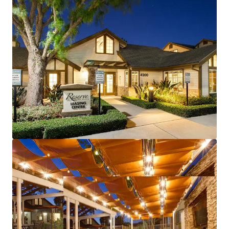
Representing a 17.6% Rent-To-Income Ratio To
Post Renovated Pro Forma Rents
Robust Local Multi-Housing Fundamentals Further
Fueled By Limited Short Term Supply and Runaway
Home Affordability
Burgeoning Inland Empire Economy Continues to
Outperform with Further Growth Prospects and
Demand Drivers