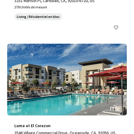
3251 Marisol Pl, Carlsbad, CA, 92010-6720, US
278 Unités de mesure
Living / Résidentiel en bloc
Luma at El Corazon
3546 Village Commercial Drive, Oceanside, CA, 92056, US