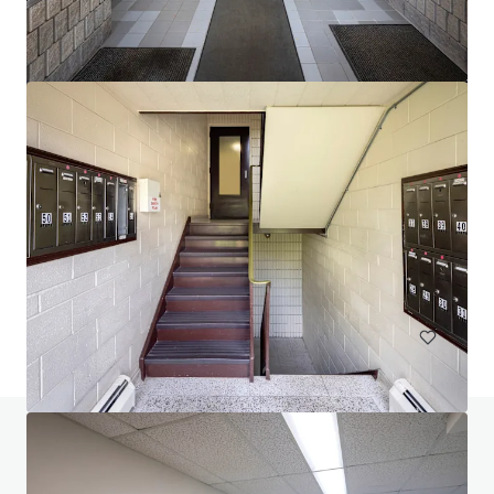
$12.9 Million Non-Performing Multifamily Loan | New
York City, NY
33 Unités de mesure
Living / Résidentiel en bloc
Sous contrat
Vous avez des questions ? Consultez notre
page FAQ