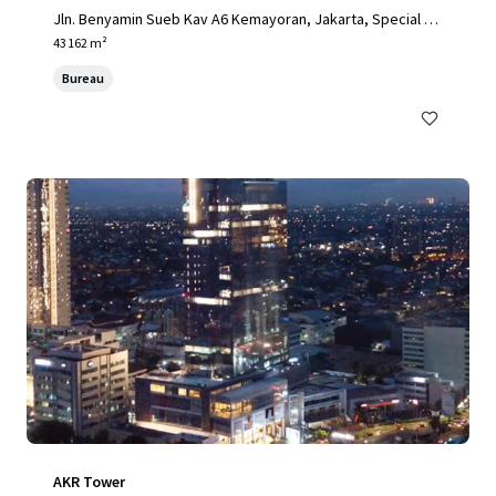
Jln. Benyamin Sueb Kav A6 Kemayoran, Jakarta, Special Ca
pital Region of Jakarta, 14410, ID
43 162 m²
Bureau
AKR Tower