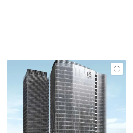
Easy access to/from CBD area
Accessible to/from Jakarta Outer Ring Road TOLL, to
reach West Jakarta (Soekarno-Hatta International
Airport) and East Jakarta (Halim Perdanakusuma
Airport and Cawang)
Extensive retail area
Grand floating lobby