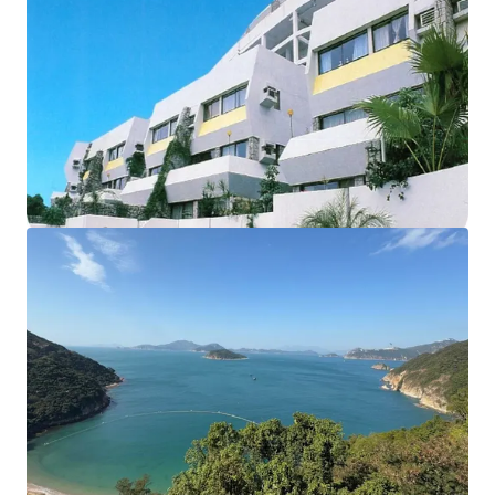
The development currently comprises of
18 houses and
12 apartments,
sits on approx. 102,000 sq. ft. land. The
total
saleable area of units amounts to 55,914 sq. ft.
,
completed back in 1977. The
carpark area
can fit up to
56
vehicles
. According to major land lease and town planning
regulations, the maximum permissible gross floor area
under lease is 57,375 sq. ft. and the building height shall
not exceed 3 storeys. These factors collectively make this
site an ideal opportunity for redevelopment into luxury
residential properties.
Please contact JLL Capital Markets Team for more
information/property inspection. （+852 2846 5685）