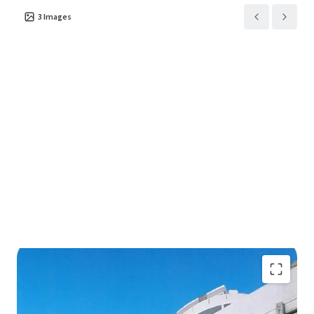
3
Images