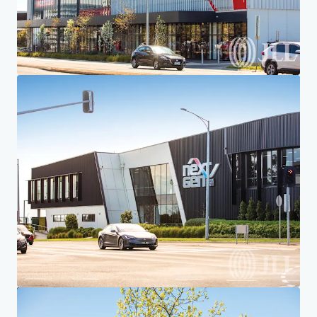
Accueil
Résultats de la recherche
546 Doncaster Road, Doncas
Investor Center
Vos besoins
Entreprise
DÉCLARATION DE CONFIDENTIALITÉ
Jones Lang LaSalle (JLL), ainsi que ses différentes filiales et entités, est une société
internationale leader du conseil en immobilier d'entreprise. Nous prenons la
responsabilité de protéger avec la plus grande rigueur les informations personnelles qui
nous sont confiées. En règle générale, les informations que nous recueillons sur vous nous
permettent de traiter ou de répondre à votre demande. Nous nous engageons à conserver
les informations personnelles qui nous sont confiées, avec le niveau de sécurité approprié,
et aussi longtemps que nous le jugerons nécessaire pour toute raison professionnelle ou
légale. Nous supprimerons ensuite vos données de manière sûre et sécurisée. À tout
moment, vous avez la possibilité d’affiner vos
préférences en termes de
communication
et de vous désabonner. Pour plus d''informations sur la manière dont