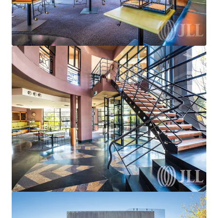
Strathfieldsaye Shopping Centre
933-941 Wellington Street, Strathfieldsaye, VIC, 3551, AU
255 m²
Commerce
Sous contrat