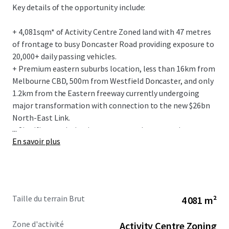
Key details of the opportunity include:
+ 4,081sqm* of Activity Centre Zoned land with 47 metres
of frontage to busy Doncaster Road providing exposure to
20,000+ daily passing vehicles.
+ Premium eastern suburbs location, less than 16km from
Melbourne CBD, 500m from Westfield Doncaster, and only
1.2km from the Eastern freeway currently undergoing
major transformation with connection to the new $26bn
North-East Link.
...
+ Significant existing improvements incorporating a two-
En savoir plus
level restaurant, formerly trading as ‘Plume Chinese
Restaurant’ with secure basement and on-site car parking
for 132 vehicles.
+ Flexible Activity Centre Zoning (ACZ1) and 21.5 metre
height limit providing major scope for future mixed-use
Taille du terrain Brut
4 081 m²
development and opportunities to re-purpose (STCA).
+ Prized retail precinct: adjacent to Pancake Parlour, No.1
Zone d'activité
Activity Centre Zoning
Asian Supermarket and bolstered by surrounding national