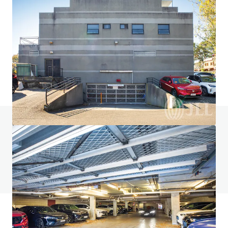
ALDI St Kilda
133-135 Inkerman Street, St Kilda, VIC, 3182, AU
1 449 m²
Commerce
Vous avez des questions ? Consultez notre
page FAQ
Voir la page FAQ