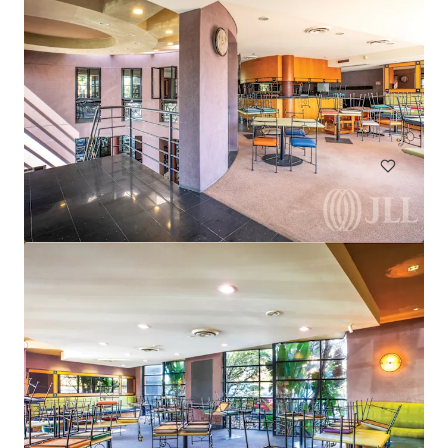
Harvey Norman Chirnside Park
286-288 Maroondah Highway, Chirnside Park, VIC, 3116, AU
6 233 m²
Commerce