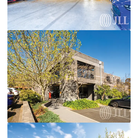
Financement JLL
Nous nous associons aux investisseurs pour structurer un
financement plus intelligent et optimiser la performance
de leur portefeuille. Contactez notre équipe pour découvrir
une meilleure voie à suivre.
En savoir plus
Dernière mise à jour
Mar 26, 2026