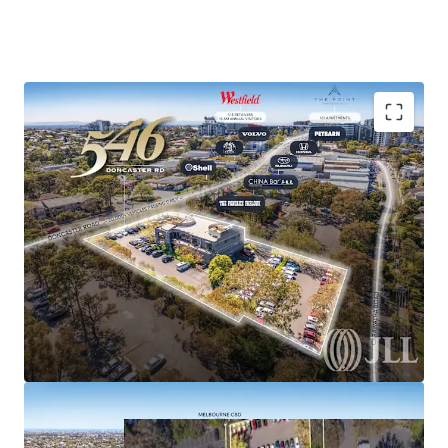
please contact the exclusive selling agents.
Romanor Falconer | 0400 757 171
Tom Noonan | 0402 319 698
ASIA MARKET ENQUIIES:
MingXuan Li
李名轩
| 0498 688 998
Expansive 4,081sqm* Activity Centre Zoned Site
Significant existing improvements Inc 2-level restaurant
Secure basement & on-site parking for 132 vehicles